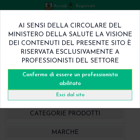
Accedi
Registrati
Bicuspid
AI SENSI DELLA CIRCOLARE DEL
Carrello
MINISTERO DELLA SALUTE LA VISIONE
0
/
€ 0.00
DEI CONTENUTI DEL PRESENTE SITO È
Home
RISERVATA ESCLUSIVAMENTE A
Shop
PROFESSIONISTI DEL SETTORE
Chi Siamo
Termini & Condizioni
Confermo di essere un professionista
Catalogo
Contatti
abilitato
Home
Catalogo
Esci dal sito
CATEGORIE PRODOTTI
- BBraun Aesculap Strumenti
MARCHE
- BBraun Biomateriale
Aspiratori chirurgici Aesculap