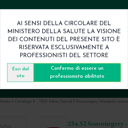
AI SENSI DELLA CIRCOLARE DEL
MINISTERO DELLA SALUTE LA VISIONE
mini & Condizioni
Contatti
DEI CONTENUTI DEL PRESENTE SITO È
RISERVATA ESCLUSIVAMENTE A
PROFESSIONISTI DEL SETTORE
Confermo di essere un
lo sonico TKD Tekne dental ad alta po
Esci dal
sito
professionista abilitato
TKD Tekne Dental
Home
Catalogo
- TKD Tekne Dental
Sonosurgery Manipolo sonic
234.52 Sonosurgery 