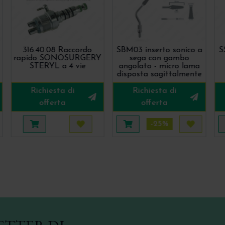
316.40.08 Raccordo
SBM03 inserto sonico a
S
rapido SONOSURGERY
sega con gambo
STERYL a 4 vie
angolato - micro lama
disposta sagittalmente
Richiesta di
Richiesta di
offerta
offerta
-25%
uista più tardi
Aggiungi al carrello
Acquista più tardi
Aggiungi al carrello
Acquista 