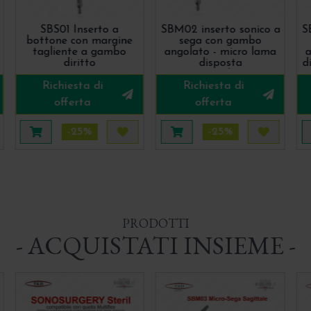
SBS01 Inserto a
SBM02 inserto sonico a
S
bottone con margine
sega con gambo
tagliente a gambo
angolato - micro lama
a
diritto
disposta
d
Ortogonalmente
Richiesta di
Richiesta di
offerta
offerta
-25%
-25%
uista più tardi
Aggiungi al carrello
Acquista più tardi
Aggiungi al carrello
Acquista 
PRODOTTI
- ACQUISTATI INSIEME -