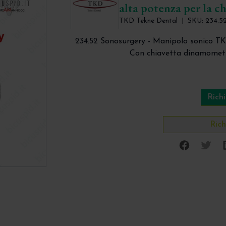
alta potenza per la c
TKD Tekne Dental
|
SKU: 234.5
234.52 Sonosurgery - Manipolo sonico TK
Con chiavetta dinamometri
Richi
Rich
Facebo
Twi