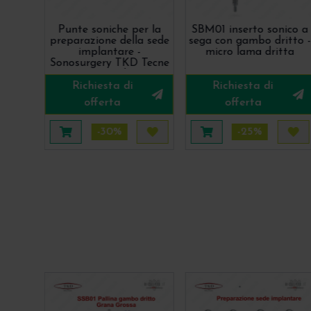
Punte soniche per la
SBM01 inserto sonico a
preparazione della sede
sega con gambo dritto -
implantare -
micro lama dritta
Sonosurgery TKD Tecne
Dental
Richiesta di
Richiesta di
offerta
offerta
-30%
-25%
Aggiungi al carrello
Acquista più tardi
Aggiungi al carrello
Acq