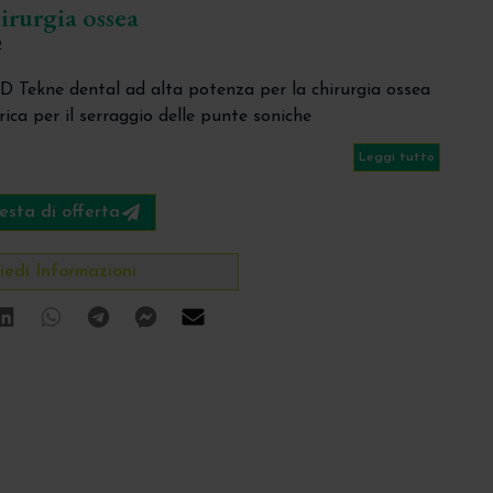
hirurgia ossea
2
D Tekne dental ad alta potenza per la chirurgia ossea
ca per il serraggio delle punte soniche
Leggi tutto
esta di offerta
iedi Informazioni
ok
tter
Linkedin
Whatsapp
Telegram
Facebook Messenger
Mail