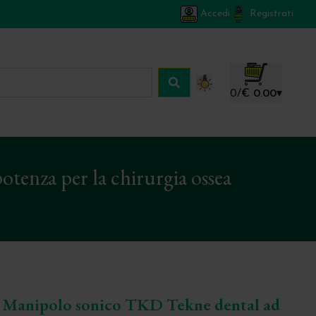
Accedi
Registrati
Carrello
0
/
€ 0.00
▾
tenza per la chirurgia ossea
o
- Manipolo sonico TKD Tekne dental ad