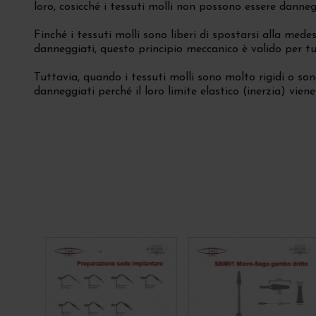
loro, cosicché i tessuti molli non possono essere danneg
Finché i tessuti molli sono liberi di spostarsi alla me
danneggiati, questo principio meccanico è valido per tut
Tuttavia, quando i tessuti molli sono molto rigidi o so
danneggiati perché il loro limite elastico (inerzia) vien