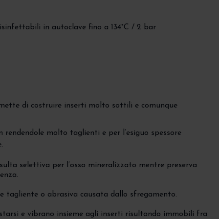
isinfettabili in autoclave fino a 134°C / 2 bar
ette di costruire inserti molto sottili e comunque
rendendole molto taglienti e per l’esiguo spessore
.
isulta selettiva per l’osso mineralizzato mentre preserva
tenza.
one tagliente o abrasiva causata dallo sfregamento.
starsi e vibrano insieme agli inserti risultando immobili fra