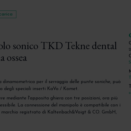
carica
olo sonico TKD Tekne dental
G
2
ia ossea
C
S
T
a dinamometrica per il serraggio delle punte soniche, può
T
io degli speciali inserti KaVo / Komet.
s
re mediante l'apposita ghiera con tre posizioni, ora più
lessibile. La connessione del manipolo è compatibile con i
 marchio registrato di Kaltenbach&Voigt & CO. GmbH,