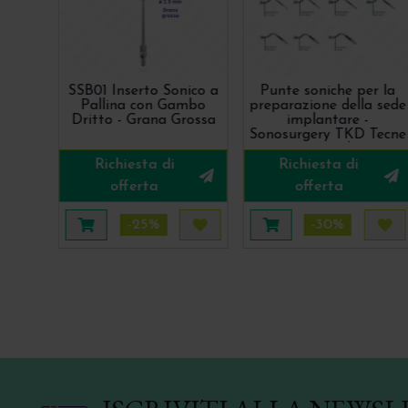
SSB01 Inserto Sonico a
Punte soniche per la
Pallina con Gambo
preparazione della sede
Dritto - Grana Grossa
implantare -
Sonosurgery TKD Tecne
Dental
Richiesta di
Richiesta di
offerta
offerta
-25%
-30%
Aggiungi al carrello
Acquista più tardi
Aggiungi al carrello
Acq