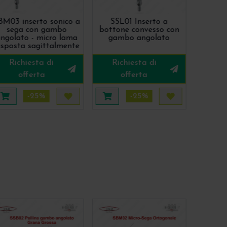
BM03 inserto sonico a
SSL01 Inserto a
sega con gambo
bottone convesso con
ngolato - micro lama
gambo angolato
isposta sagittalmente
Richiesta di
Richiesta di
offerta
offerta
-25%
-25%
più tardi
Aggiungi al carrello
Acquista più tardi
Aggiungi al carrello
Acquista più t