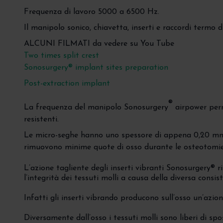
Frequenza di lavoro 5000 a 6500 Hz.
Il manipolo sonico, chiavetta, inserti e raccordi termo d
ALCUNI FILMATI da vedere su You Tube
Two times split crest
Sonosurgery® implant sites preparation
Post-extraction implant
®
La frequenza del manipolo Sonosurgery
airpower perm
resistenti.
Le micro-seghe hanno uno spessore di appena 0,20 mm 
rimuovono minime quote di osso durante le osteotomie
L’azione tagliente degli inserti vibranti Sonosurgery® r
l’integrità dei tessuti molli a causa della diversa consis
Infatti gli inserti vibrando producono sull’osso un’azi
Diversamente dall’osso i tessuti molli sono liberi di spo