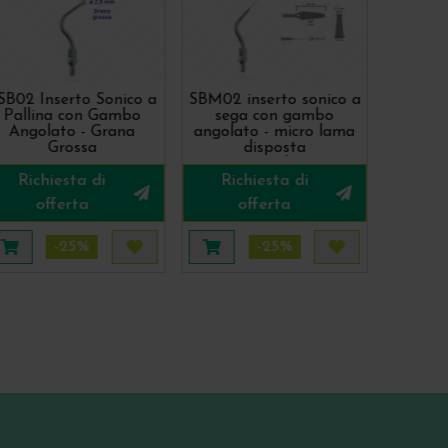
SB02 Inserto Sonico a
SBM02 inserto sonico a
Pallina con Gambo
sega con gambo
Angolato - Grana
angolato - micro lama
Grossa
disposta
Ortogonalmente
Richiesta di
Richiesta di
offerta
offerta
-25%
-25%
più tardi
Aggiungi al carrello
Acquista più tardi
Aggiungi al carrello
Acquista più t