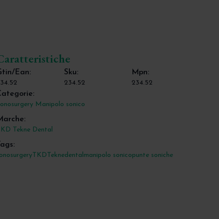
Caratteristiche
tin/Ean:
Sku:
Mpn:
34.52
234.52
234.52
ategorie:
onosurgery Manipolo sonico
Marche:
KD Tekne Dental
ags:
onosurgery
TKD
Teknedental
manipolo sonico
punte soniche