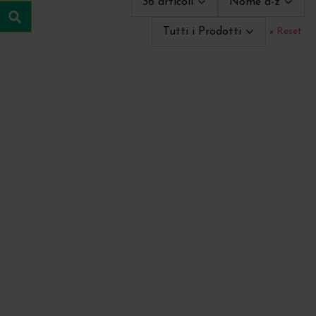
36 articoli
Nome a-z
Cerca
Tutti i Prodotti
× Reset