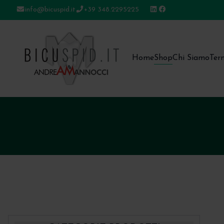
info@bicuspid.it
+39 348.2295225
Bicuspid
Home
Shop
Chi Siamo
Ter