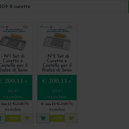
- N°1 Set di
- N°2 Set di
Curette e
Curette e
Cestello per il
Cestello per il
Rialzo di Seno
Rialzo di Seno
Mascellare
Mascellare
€ 200.11
€ 200.11
desy 1304/KIT
Medesy 1309/KIT
€
€
285.87
285.87
iva esclusa
iva esclusa
€ 348.76
€ 348.76
 244.13
€ 244.13
iva inclusa
iva inclusa
-30%
-30%
Aggiungi al carrello
Acquista più tardi
Aggiungi al carrello
Acquista più tardi