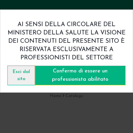
AI SENSI DELLA CIRCOLARE DEL
MINISTERO DELLA SALUTE LA VISIONE
mini & Condizioni
Contatti
DEI CONTENUTI DEL PRESENTE SITO È
RISERVATA ESCLUSIVAMENTE A
PROFESSIONISTI DEL SETTORE
Confermo di essere un
Catalogo
Esci dal
sito
professionista abilitato
Home
Catalogo