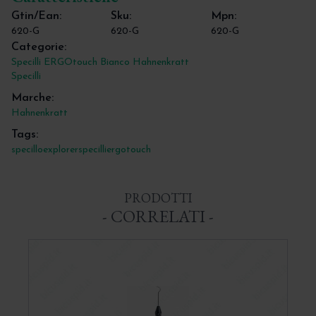
Gtin/Ean:
Sku:
Mpn:
620-G
620-G
620-G
Categorie:
Specilli ERGOtouch Bianco Hahnenkratt
Specilli
Marche:
Hahnenkratt
Tags:
specillo
explorer
specilli
ergotouch
PRODOTTI
- CORRELATI -