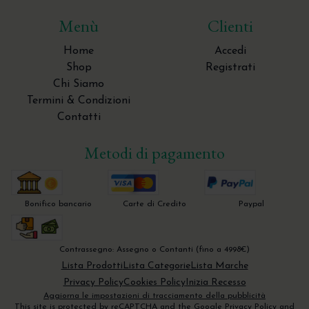
Menù
Clienti
Home
Accedi
Shop
Registrati
Chi Siamo
Termini & Condizioni
Contatti
Metodi di pagamento
Bonifico bancario
Carte di Credito
Paypal
Contrassegno: Assegno o Contanti (fino a 4998€)
Lista Prodotti
Lista Categorie
Lista Marche
Privacy Policy
Cookies Policy
Inizia Recesso
Aggiorna le impostazioni di tracciamento della pubblicità
This site is protected by reCAPTCHA and the Google
Privacy Policy
and