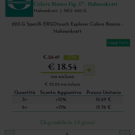
Colore Bianco Fig. 17 - Hahnenkratt
Hahnenkratt
|
SKU: 620-G
620-G Specilli ERGOtouch Explorer Colore Bianco -
Hahnenkratt
Colore Bianco
Leggi tutto
Fig. 17
€ 26.49
-30%
€ 18.54
Aggiungi ai preferiti
iva esclusa
€ 22.62 iva inclusa
Quantità
Sconto Aggiuntivo
Prezzo Unitario
3+
+10%
16.69 €
6+
+15%
15.76 €
Disponibile in 10 giorni