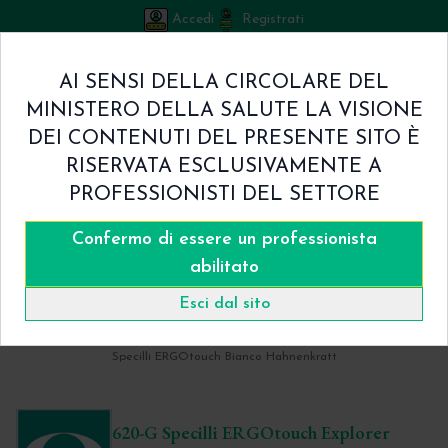
Accedi
Registrati
Bicuspid
AI SENSI DELLA CIRCOLARE DEL
Carrello
MINISTERO DELLA SALUTE LA VISIONE
0
/
€ 0.00
DEI CONTENUTI DEL PRESENTE SITO È
Home
RISERVATA ESCLUSIVAMENTE A
Shop
PROFESSIONISTI DEL SETTORE
Chi Siamo
Termini & Condizioni
Confermo di essere un professionista
620-G Specilli ERGOtouch Explorer Colore Bianco
Contatti
abilitato
Fig. 17 - Hahnenkratt
Hahnenkratt
Esci dal sito
Home
Catalogo
- Hahnenkratt
Specilli ERGOtouch Bianco Hahnenkratt
620-G Specilli ERGOtouch Explorer