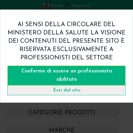
Accedi
Registrati
Bicuspid
AI SENSI DELLA CIRCOLARE DEL
Carrello
MINISTERO DELLA SALUTE LA VISIONE
0
/
€ 0.00
DEI CONTENUTI DEL PRESENTE SITO È
Home
RISERVATA ESCLUSIVAMENTE A
Shop
PROFESSIONISTI DEL SETTORE
Chi Siamo
Termini & Condizioni
Confermo di essere un professionista
Catalogo
Contatti
abilitato
Home
Catalogo
- Hahnenkratt
Esci dal sito
Specilli ERGOtouch Bianco Hahnenkratt
CATEGORIE PRODOTTI
- BBraun Aesculap Strumenti
MARCHE