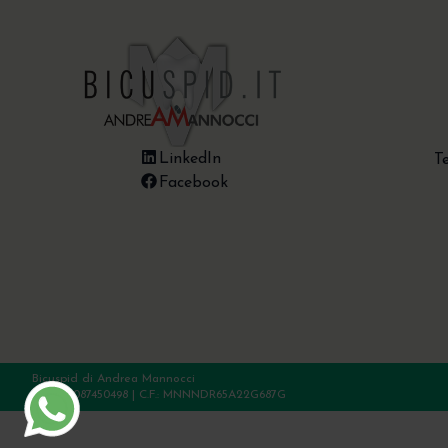
LinkedIn
T
Facebook
Bicuspid di Andrea Mannocci
P.Iva: 01087450498 | C.F.: MNNNDR65A22G687G