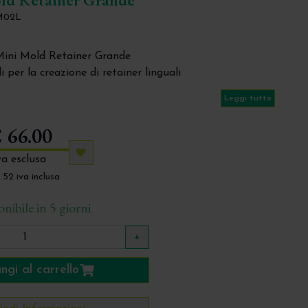
M02L
ni Mold Retainer Grande
i per la creazione di retainer linguali
fezione da 10 pz
Leggi tutto
 66.00
Aggiungi ai preferiti
va esclusa
.52 iva inclusa
nibile in 5 giorni
+
ngi al carrello