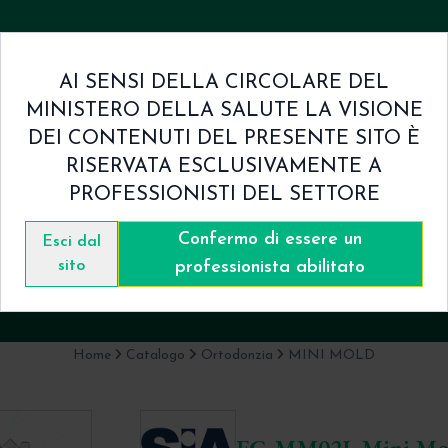
AI SENSI DELLA CIRCOLARE DEL
MINISTERO DELLA SALUTE LA VISIONE
mini & Condizioni
Contatti
DEI CONTENUTI DEL PRESENTE SITO È
RISERVATA ESCLUSIVAMENTE A
PROFESSIONISTI DEL SETTORE
Confermo di essere un
C-MM02L Mini Mold Retainer Gran
Esci dal
sito
professionista abilitato
SIA Orthodontics
Home
Catalogo
Ortodonzia
MINI MOLD
FC-MM02L Mini Mol