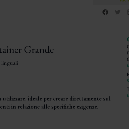
Rich
Facebo
Twi
ainer Grande
G
C
 linguali
S
T
M
utilizzare, ideale per creare direttamente sul
ti in relazione alle specifiche esigenze.