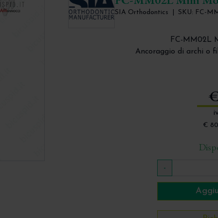
SIA Orthodontics
|
SKU: FC-M
FC-MM02L Mi
Ancoraggio di archi o fil
Con
€
i
€ 80
Dispo
-
Aggiu