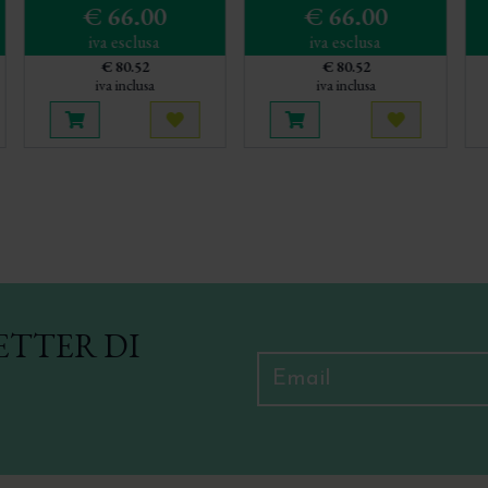
€ 66.00
€ 66.00
iva esclusa
iva esclusa
€ 80.52
€ 80.52
iva inclusa
iva inclusa
lo
sta più tardi
Aggiungi al carrello
Acquista più tardi
Aggiungi al carrello
Acquista pi
ETTER DI