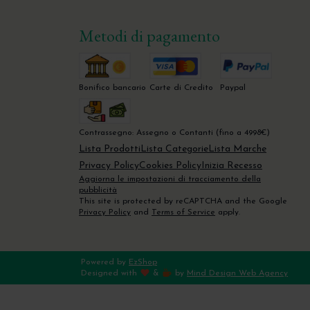
Metodi di pagamento
Bonifico bancario
Carte di Credito
Paypal
Contrassegno: Assegno o Contanti (fino a 4998€)
Lista Prodotti
Lista Categorie
Lista Marche
Privacy Policy
Cookies Policy
Inizia Recesso
Aggiorna le impostazioni di tracciamento della
pubblicità
This site is protected by reCAPTCHA and the Google
Privacy Policy
and
Terms of Service
apply.
Powered by
EzShop
Designed with
&
by
Mind Design Web Agency