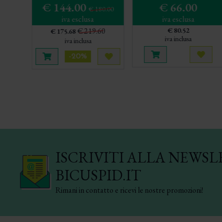
€ 144.00
€ 66.00
€ 180.00
iva esclusa
iva esclusa
€ 219.60
€ 80.52
€ 175.68
iva inclusa
iva inclusa
-20%
Aggiungi al carrel
Acqui
Aggiungi al carrello
Acquista più tardi
ISCRIVITI ALLA NEWSL
BICUSPID.IT
Rimani in contatto e ricevi le nostre promozioni!