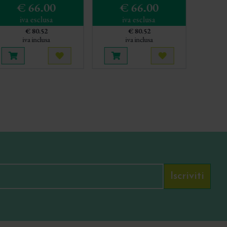
€ 66.00
€ 66.00
iva esclusa
iva esclusa
€ 80.52
€ 80.52
iva inclusa
iva inclusa
ù tardi
Aggiungi al carrello
Acquista più tardi
Aggiungi al carrello
Acquista più tard
Iscriviti