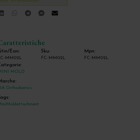
iedi Informazioni
ok
tter
Linkedin
Whatsapp
Telegram
Facebook Messenger
Mail
Caratteristiche
tin/Ean:
Sku:
Mpn:
FC-MM02L
FC-MM02L
FC-MM02L
ategorie:
MINI MOLD
Marche:
IA Orthodontics
ags:
iniMold
attachment