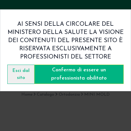
AI SENSI DELLA CIRCOLARE DEL
MINISTERO DELLA SALUTE LA VISIONE
mini & Condizioni
Contatti
DEI CONTENUTI DEL PRESENTE SITO È
RISERVATA ESCLUSIVAMENTE A
PROFESSIONISTI DEL SETTORE
Confermo di essere un
Catalogo
Esci dal
sito
professionista abilitato
Home
Catalogo
Ortodonzia
MINI MOLD