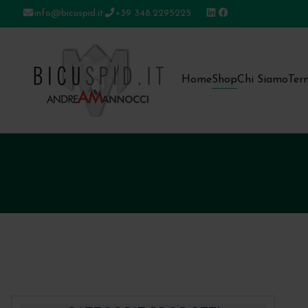
info@bicuspid.it
+39 348.2295225
Bicuspid
Home
Shop
Chi Siamo
Ter