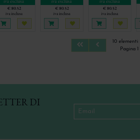
iva esclusa
iva esclusa
iva esclusa
€ 80.52
€ 80.52
€ 80.52
iva inclusa
iva inclusa
iva inclusa
Aggiungi al carrello
Acquista più tardi
Aggiungi al carrello
Acquista più tardi
Aggiungi al carre
Acquista
10 elementi 
First
Previous
Pagina 1 
ETTER DI