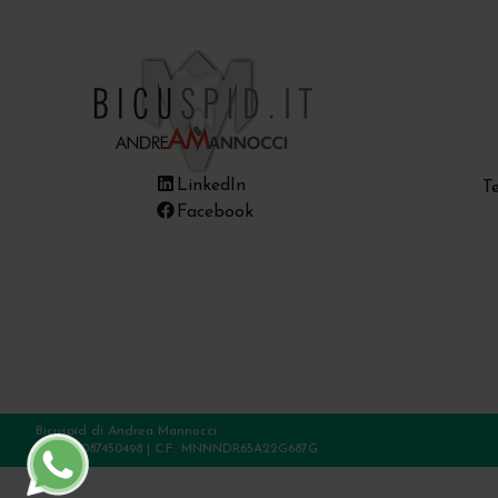
LinkedIn
T
Facebook
Bicuspid di Andrea Mannocci
P.Iva: 01087450498 | C.F.: MNNNDR65A22G687G