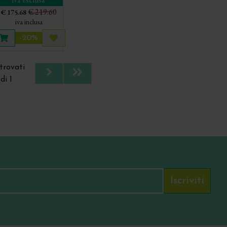
€ 219.60
€ 175.68
iva inclusa
-20%
llo
 più tardi
Aggiungi al carrello
Acquista più tardi
trovati
Next
Last
di 1
Iscriviti