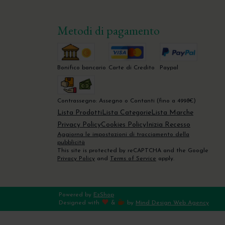
Metodi di pagamento
Bonifico bancario
Carte di Credito
Paypal
Contrassegno: Assegno o Contanti (fino a 4998€)
Lista Prodotti
Lista Categorie
Lista Marche
Privacy Policy
Cookies Policy
Inizia Recesso
Aggiorna le impostazioni di tracciamento della
pubblicità
This site is protected by reCAPTCHA and the Google
Privacy Policy
and
Terms of Service
apply.
Powered by
EzShop
Designed with
&
by
Mind Design Web Agency