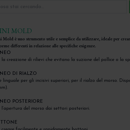
INI MOLD
i Mold è uno strumento utile e semplice da utilizzare, ideale per cre
forme differenti in relazione alle specifiche esigenze.
UNEO
 la creazione di rilievi che evitano la suzione del pollice o la sp
NEO DI RIALZO
e linguale per gli incisivi superiori, per il rialzo del morso. D
mm).
NEO POSTERIORE
 l’apertura del morso dai settori posteriori.
TTONE
 creare facilmente e rapidamente bottoni.