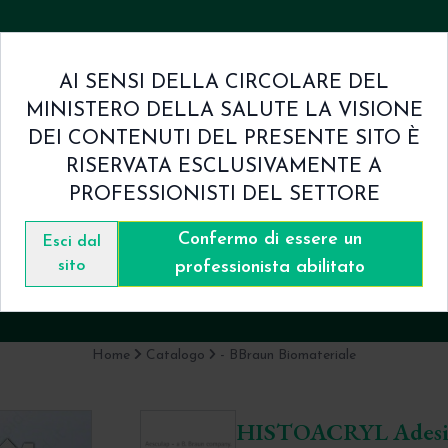
AI SENSI DELLA CIRCOLARE DEL
MINISTERO DELLA SALUTE LA VISIONE
mini & Condizioni
Contatti
DEI CONTENUTI DEL PRESENTE SITO È
RISERVATA ESCLUSIVAMENTE A
PROFESSIONISTI DEL SETTORE
Confermo di essere un
RE 0,5ml x 5 flaconcini - Collante 
Esci dal
sito
professionista abilitato
BBraun Aesculap
Home
Catalogo
- BBraun Biomateriale
HISTOACRYL Adesivo