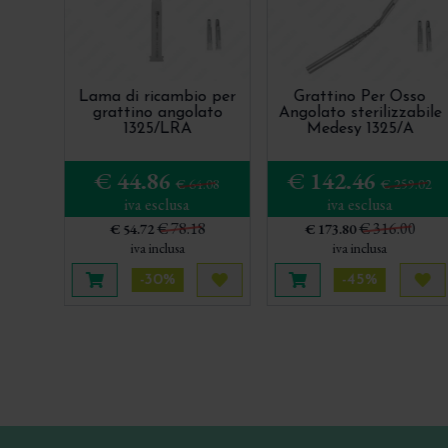
Lama di ricambio per
Grattino Per Osso
grattino angolato
Angolato sterilizzabile
1325/LRA
Medesy 1325/A
€ 44.86
€ 142.46
€ 64.08
€ 259.02
iva esclusa
iva esclusa
€ 78.18
€ 316.00
€ 54.72
€ 173.80
iva inclusa
iva inclusa
-30%
-45%
Aggiungi al carrello
Acquista più tardi
Aggiungi al carrello
Acq