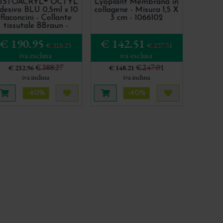
ISTOACRYL® OCTYL
Lyoplant Membrana in
desivo BLU 0,5ml x 10
collagene - Misura 1,5 X
flaconcini - Collante
3 cm - 1066102
tissutale BBraun -
1050044
€ 190.95
€ 142.51
€ 318.25
€ 237.51
iva esclusa
iva esclusa
€ 388.27
€ 247.01
€ 232.96
€ 148.21
iva inclusa
iva inclusa
-40%
-40%
più tardi
Aggiungi al carrello
Acquista più tardi
Aggiungi al carrello
Acquista più t