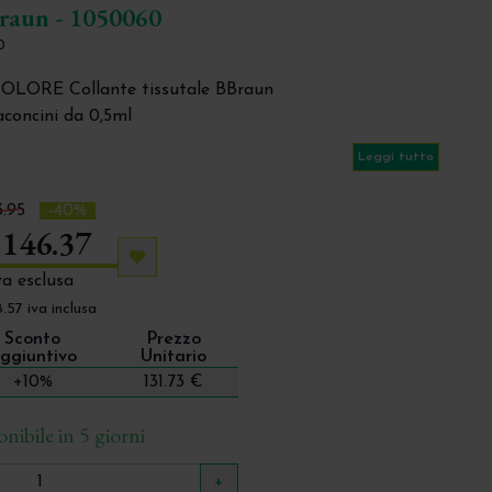
Braun - 1050060
0
OLORE Collante tissutale BBraun
laconcini da 0,5ml
 in caso di piccole ferite a margini netti.
Leggi tutto
.95
-40%
 146.37
Aggiungi ai preferiti
va esclusa
.57 iva inclusa
Sconto
Prezzo
ggiuntivo
Unitario
+10%
131.73 €
nibile in 5 giorni
+