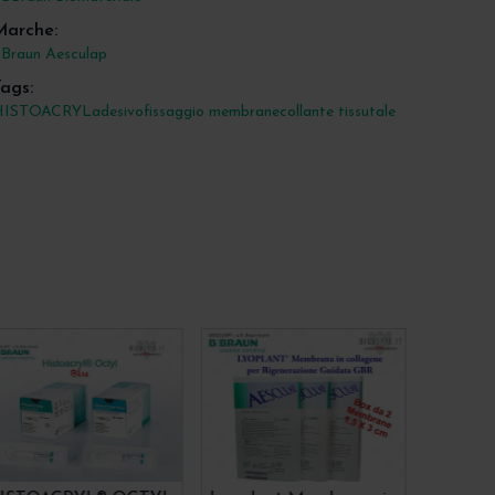
Marche:
Braun Aesculap
ags:
HISTOACRYL
adesivo
fissaggio membrane
collante tissutale