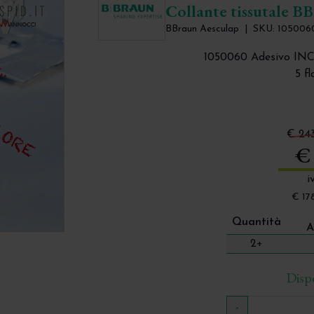
Collante tissutale B
BBraun Aesculap
|
SKU: 105006
1050060 Adesivo INC
5 f
Alternativa ai fili di sutura
€ 243
€
i
€ 178
Quantità
A
2+
Dispo
-