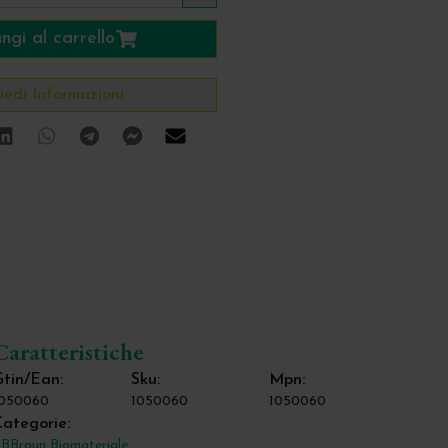
ngi al carrello
iedi Informazioni
ok
tter
Linkedin
Whatsapp
Telegram
Facebook Messenger
Mail
Caratteristiche
tin/Ean:
Sku:
Mpn:
1050060
1050060
1050060
ategorie:
 BBraun Biomateriale