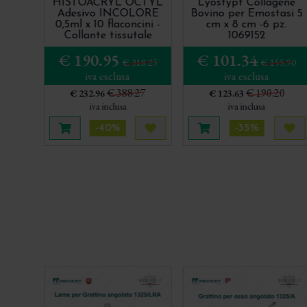
HISTOACRYL OCTYL
Lyostypt Collagene
Adesivo INCOLORE
Bovino per Emostasi 5
0,5ml x 10 flaconcini -
cm x 8 cm -6 pz.
Collante tissutale
1069152
BBraun - 1050071
€ 190.95
€ 101.34
€ 318.25
€ 155.90
iva esclusa
iva esclusa
€ 388.27
€ 190.20
€ 232.96
€ 123.63
iva inclusa
iva inclusa
-40%
-35%
Aggiungi al carrello
Acquista più tardi
Aggiungi al carrello
Acq