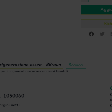
Aggiu
Rich
Facebo
Twi
e rigenerazione ossea - BBraun
Scarica
per la rigenerazione ossea e adesivi tissutali
1050060
un
G
argini netti.
C
-