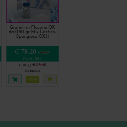
Granuli in Flacone OX
da 0.50 gr Mix Cortico-
Spongioso OX31
€ 78.20
€ 92.00
iva esclusa
€ 95.68
€ 81.33
iva inclusa
-15%
uista più tardi
Aggiungi al carrello
Acquista più tardi