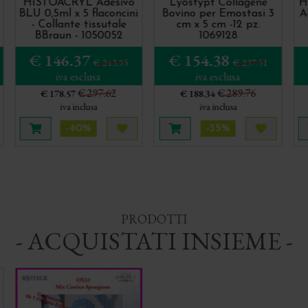
HISTOACRYL Adesivo
Lyostypt Collagene
H
BLU 0,5ml x 5 flaconcini
Bovino per Emostasi 3
A
- Collante tissutale
cm x 5 cm -12 pz.
BBraun - 1050052
1069128
€ 146.37
€ 154.38
€ 243.95
€ 237.51
iva esclusa
iva esclusa
€ 297.62
€ 289.76
€ 178.57
€ 188.34
iva inclusa
iva inclusa
-40%
-35%
uista più tardi
Aggiungi al carrello
Acquista più tardi
Aggiungi al carrello
Acquista 
PRODOTTI
- ACQUISTATI INSIEME -