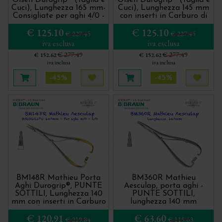
Cuci), Lunghezza 165 mm-
Cuci), Lunghezza 145 mm
Consigliate per aghi 4/0 -
con inserti in Carburo di
6/0- con inserti in Carburo
Tungsteno
€ 125.10
€ 125.10
di Tungsteno
€ 227.45
€ 227.45
iva esclusa
iva esclusa
€ 277.49
€ 277.49
€ 152.62
€ 152.62
iva inclusa
iva inclusa
-45%
-45%
Aggiungi al carrello
Acquista più tardi
Aggiungi al carrello
Acquis
BM148R Mathieu Porta
BM360R Mathieu
Aghi Durogrip®, PUNTE
Aesculap, porta aghi -
SOTTILI, Lunghezza 140
PUNTE SOTTILI,
mm con inserti in Carburo
lunghezza 140 mm
di Tungsteno
€ 120.91
€ 63.60
€ 219.84
€ 115.63