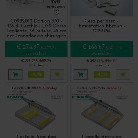
C0932019 Dafilon 6/0 -
Cera per ossa -
3/8 di Cerchio - DS9 Dorso
Emostatico BBraun -
Tagliente, 36 Suture, 45 cm
1029754
per l'endodonzia chirurgica
€ 274.97
€ 166.67
€ 499.95
€ 277.78
iva esclusa
iva esclusa
€ 609.94
€ 338.89
€ 335.47
€ 203.33
iva inclusa
iva inclusa
-45%
-40%
Aggiungi al carrello
Acquista più tardi
Aggiungi al carrello
Acquis
Cestello Aesculap
Cestello Aesculap