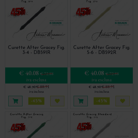
Curette After Gracey Fig.
Curette After Gracey Fig.
3-4 - DB591R
5-6 - DB592R
€ 40.08
€ 40.08
€ 72.88
€ 72.88
iva esclusa
iva esclusa
€ 88.91
€ 88.91
€ 48.90
€ 48.90
iva inclusa
iva inclusa
-45%
-45%
Aggiungi al carrello
Acquista più tardi
Aggiungi al carrello
Acquis