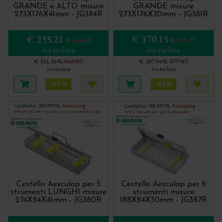
GRANDE e ALTO misure
GRANDE misure
273X176X41mm - JG384R
273X176X30mm - JG381R
€ 255.21
€ 170.15
€ 464.02
€ 309.37
iva esclusa
iva esclusa
€ 566.10
€ 377.43
€ 311.36
€ 207.59
iva inclusa
iva inclusa
-45%
-45%
Aggiungi al carrello
Acquista più tardi
Aggiungi al carrello
Acquis
Cestello Aesculap per 5
Cestello Aesculap per 6
strumenti LUNGHI misure
strumenti misure
274X84X41mm - JG380R
188X84X30mm - JG387R