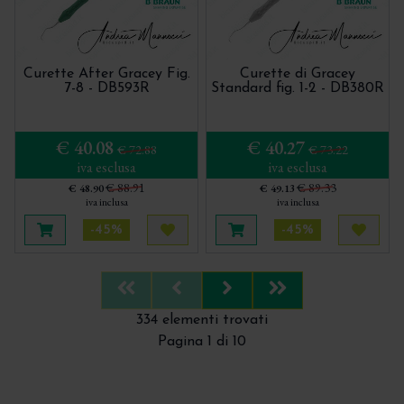
Curette After Gracey Fig.
Curette di Gracey
7-8 - DB593R
Standard fig. 1-2 - DB380R
€ 40.08
€ 40.27
€ 72.88
€ 73.22
iva esclusa
iva esclusa
€ 88.91
€ 89.33
€ 48.90
€ 49.13
iva inclusa
iva inclusa
-45%
-45%
Aggiungi al carrello
Acquista più tardi
Aggiungi al carrello
Acquis
First
Previous
Next
Last
334 elementi trovati
Pagina 1 di 10