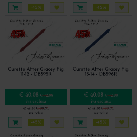
-45%
-45%
Aggiungi al carrello
Acquista più tardi
Aggiungi al carrello
Acquis
Curette After Gracey Fig.
Curette After Gracey Fig.
11-12 - DB595R
13-14 - DB596R
€ 40.08
€ 40.08
€ 72.88
€ 72.88
iva esclusa
iva esclusa
€ 88.91
€ 88.91
€ 48.90
€ 48.90
iva inclusa
iva inclusa
-45%
-45%
Aggiungi al carrello
Acquista più tardi
Aggiungi al carrello
Acquis