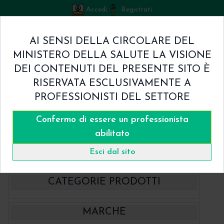
Accedi
Registrati
Bicuspid
AI SENSI DELLA CIRCOLARE DEL
Carrello
MINISTERO DELLA SALUTE LA VISIONE
0
/
€ 0.00
DEI CONTENUTI DEL PRESENTE SITO È
Home
RISERVATA ESCLUSIVAMENTE A
Shop
PROFESSIONISTI DEL SETTORE
Chi Siamo
Termini & Condizioni
Confermo di essere un professionista
Catalogo
Contatti
abilitato
Home
Catalogo
BBraun Aesculap
Esci dal sito
CATEGORIE PRODOTTI
- BBraun Aesculap Strumenti
MARCHE
- BBraun Biomateriale
Aspiratori chirurgici Aesculap