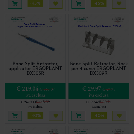
-45%
-45%
Aggiungi al carrello
Acquista più tardi
Aggiungi al carrello
Acquis
Bone Split Retractor,
Bone Split Retractor, Rack
applicator ERGOPLANT
per 4 cunei ERGOPLANT
DX505R
DX509R
€ 219.04
€ 29.97
€ 365.07
€ 49.95
iva esclusa
iva esclusa
€ 445.39
€ 60.94
€ 267.23
€ 36.56
iva inclusa
iva inclusa
-40%
-40%
Aggiungi al carrello
Acquista più tardi
Aggiungi al carrello
Acquis