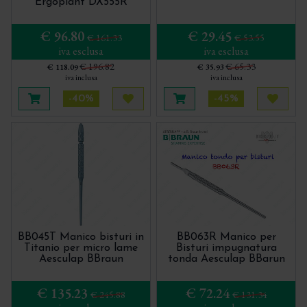
Sonde Millimetrate Aesculap
Strumenti per la Tecnica Tunnel
Ergoplant DX555R
Specilli Aesculap
Trita Osso - Bone Mill - Molino per osso
€ 96.80
€ 29.45
€ 161.33
€ 53.55
iva esclusa
iva esclusa
Trita Osso Bone Mill
€ 196.82
€ 65.33
€ 118.09
€ 35.93
Tunnellatori per la tecnica Tunnel
iva inclusa
iva inclusa
-40%
-45%
Aggiungi al carrello
Acquista più tardi
Aggiungi al carrello
Acquis
BB045T Manico bisturi in
BB063R Manico per
Titanio per micro lame
Bisturi impugnatura
Aesculap BBraun
tonda Aesculap BBarun
€ 135.23
€ 72.24
€ 245.88
€ 131.34