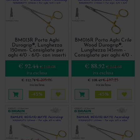
BM013R Porta Aghi
BM016R Porta Aghi Crile
Durogrip®, Lunghezza
Wood Durogrip®,
150mm- Consigliate per
Lunghezza 145mm -
aghi 4/0 - 6/0- con inserti
Consigliate per aghi 4/0 -
in Carburo di Tungsteno
6/0 - con inserti in
€ 92.44
€ 88.92
Carburo di Tungsteno
€ 168.08
€ 161.68
iva esclusa
iva esclusa
€ 205.06
€ 197.25
€ 112.78
€ 108.49
iva inclusa
iva inclusa
-45%
-45%
Aggiungi al carrello
Acquista più tardi
Aggiungi al carrello
Acquis