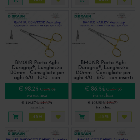
Aggiungi al carrello
Acquista più tardi
Aggiungi al carrello
Acquis
BM011R Porta Aghi
BM012R Porta Aghi
Durogrip®, Lunghezza
Durogrip®, Lunghezza
130mm - Consigliate per
130mm - Consigliate per
aghi 6/0 - 10/0 - con
aghi 4/0 - 6/0 - con inserti
inserti in Carburo di
in Carburo di Tungsteno
€ 98.25
€ 86.54
Tungsteno
€ 178.64
€ 157.35
iva esclusa
iva esclusa
€ 217.94
€ 191.97
€ 119.87
€ 105.58
iva inclusa
iva inclusa
-45%
-45%
Aggiungi al carrello
Acquista più tardi
Aggiungi al carrello
Acquis