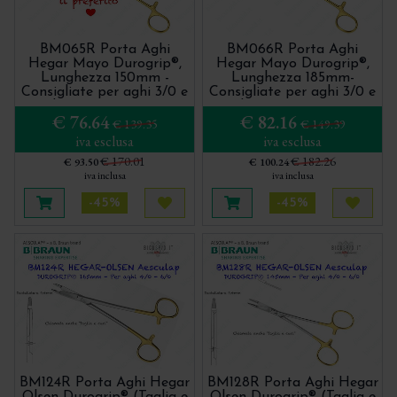
BM065R Porta Aghi
BM066R Porta Aghi
Hegar Mayo Durogrip®,
Hegar Mayo Durogrip®,
Lunghezza 150mm -
Lunghezza 185mm-
Consigliate per aghi 3/0 e
Consigliate per aghi 3/0 e
oltre- con inserti in
oltre- con inserti in
€ 76.64
€ 82.16
Carburo di Tungsteno
Carburo di Tungsteno
€ 139.35
€ 149.39
iva esclusa
iva esclusa
€ 170.01
€ 182.26
€ 93.50
€ 100.24
iva inclusa
iva inclusa
-45%
-45%
Aggiungi al carrello
Acquista più tardi
Aggiungi al carrello
Acquis
BM124R Porta Aghi Hegar
BM128R Porta Aghi Hegar
Olsen Durogrip® (Taglia e
Olsen Durogrip® (Taglia e