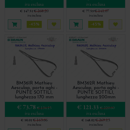
iva esclusa
iva esclusa
€ 268.20
€ 141.07
€ 147.51
€ 77.59
iva inclusa
iva inclusa
-45%
-45%
Aggiungi al carrello
Acquista più tardi
Aggiungi al carrello
Acquis
BM361R Mathieu
BM362R Mathieu
Aesculap, porta aghi -
Aesculap, porta aghi -
PUNTE SOTTILI,
PUNTE SOTTILI,
lunghezza 170 mm
lunghezza 200mm
€ 73.78
€ 121.33
€ 134.15
€ 220.60
iva esclusa
iva esclusa
€ 163.66
€ 269.13
€ 90.01
€ 148.02
iva inclusa
iva inclusa