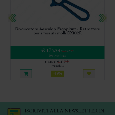
Precedente
Succes
lap
Divaricatore Aesculap Ergoplant - Retrattore
per i tessuti molli DX102R
€ 174.53
€ 342.22
iva esclusa
€ 417.51
€ 212.93
iva inclusa
-49%
ista più tardi
Aggiungi al carrello
Acquista più 
ISCRIVITI ALLA NEWSLETTER DI