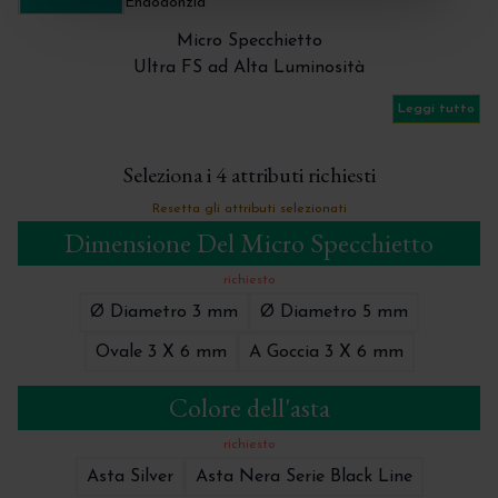
Endodonzia
Micro Specchietto
Ultra FS ad Alta Luminosità
FS Rhodium
Leggi tutto
Ø Diametro 3 mm
Ø Diametro 5 mm
Seleziona i 4 attributi richiesti
Ovale 3 x 6 mm
A Goccia 3 x 6 mm
Resetta gli attributi selezionati
Dimensione Del Micro Specchietto
richiesto
Ø Diametro 3 mm
Ø Diametro 5 mm
Ovale 3 X 6 mm
A Goccia 3 X 6 mm
Colore dell'asta
richiesto
Asta Silver
Asta Nera Serie Black Line