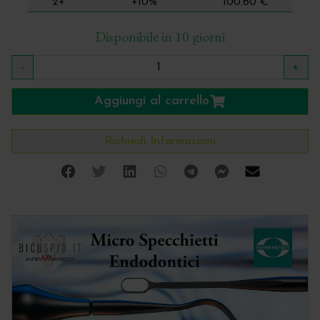
2+
+10%
100.60 €
Disponibile in 10 giorni
-
+
Aggiungi al carrello
Richiedi Informazioni
Facebook
Twitter
Linkedin
Whatsapp
Telegram
Facebook Me
Mail