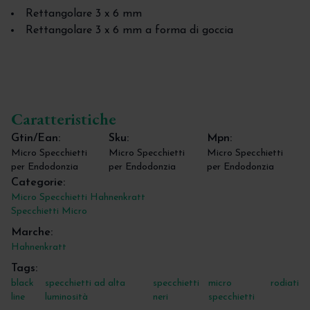
Rettangolare 3 x 6 mm
Rettangolare 3 x 6 mm a forma di goccia
Caratteristiche
Gtin/Ean:
Sku:
Mpn:
Micro Specchietti
Micro Specchietti
Micro Specchietti
per Endodonzia
per Endodonzia
per Endodonzia
Categorie:
Micro Specchietti Hahnenkratt
Specchietti Micro
Marche:
Hahnenkratt
Tags:
black
specchietti ad alta
specchietti
micro
rodiati
line
luminosità
neri
specchietti