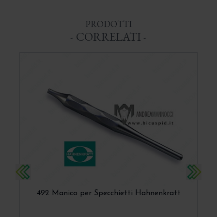
PRODOTTI
- CORRELATI -
Precedente
Succes
492 Manico per Specchietti Hahnenkratt