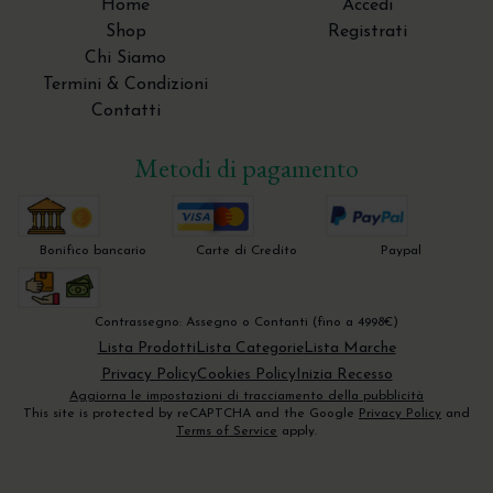
Home
Accedi
Shop
Registrati
Chi Siamo
Termini & Condizioni
Contatti
Metodi di pagamento
Bonifico bancario
Carte di Credito
Paypal
Contrassegno: Assegno o Contanti (fino a 4998€)
Lista Prodotti
Lista Categorie
Lista Marche
Privacy Policy
Cookies Policy
Inizia Recesso
Aggiorna le impostazioni di tracciamento della pubblicità
This site is protected by reCAPTCHA and the Google
Privacy Policy
and
Terms of Service
apply.