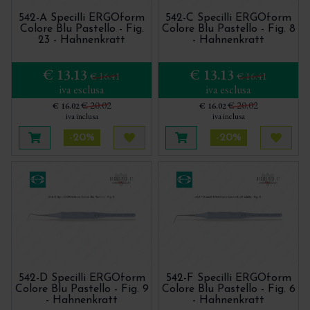
542-A Specilli ERGOform
542-C Specilli ERGOform
Colore Blu Pastello - Fig.
Colore Blu Pastello - Fig. 8
23 - Hahnenkratt
- Hahnenkratt
€ 13.13
€ 13.13
€ 16.41
€ 16.41
iva esclusa
iva esclusa
€ 20.02
€ 20.02
€ 16.02
€ 16.02
iva inclusa
iva inclusa
-20%
-20%
Aggiungi al carrello
Acquista più tardi
Aggiungi al carrello
Acquis
542-D Specilli ERGOform
542-F Specilli ERGOform
Colore Blu Pastello - Fig. 9
Colore Blu Pastello - Fig. 6
- Hahnenkratt
- Hahnenkratt