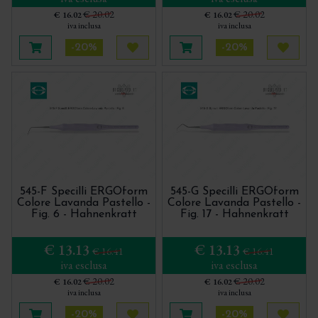
€ 20.02
€ 20.02
€ 16.02
€ 16.02
iva inclusa
iva inclusa
-20%
-20%
Aggiungi al carrello
Acquista più tardi
Aggiungi al carrello
Acquis
545-F Specilli ERGOform
545-G Specilli ERGOform
Colore Lavanda Pastello -
Colore Lavanda Pastello -
Fig. 6 - Hahnenkratt
Fig. 17 - Hahnenkratt
€ 13.13
€ 13.13
€ 16.41
€ 16.41
iva esclusa
iva esclusa
€ 20.02
€ 20.02
€ 16.02
€ 16.02
iva inclusa
iva inclusa
-20%
-20%