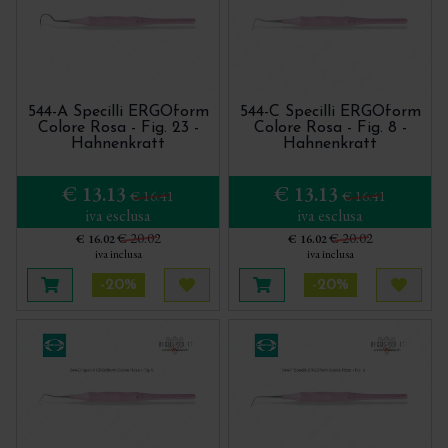
544-A Specilli ERGOform
544-C Specilli ERGOform
Colore Rosa - Fig. 23 -
Colore Rosa - Fig. 8 -
Hahnenkratt
Hahnenkratt
€ 13.13
€ 13.13
€ 16.41
€ 16.41
iva esclusa
iva esclusa
€ 20.02
€ 20.02
€ 16.02
€ 16.02
iva inclusa
iva inclusa
-20%
-20%
Aggiungi al carrello
Acquista più tardi
Aggiungi al carrello
Acquis