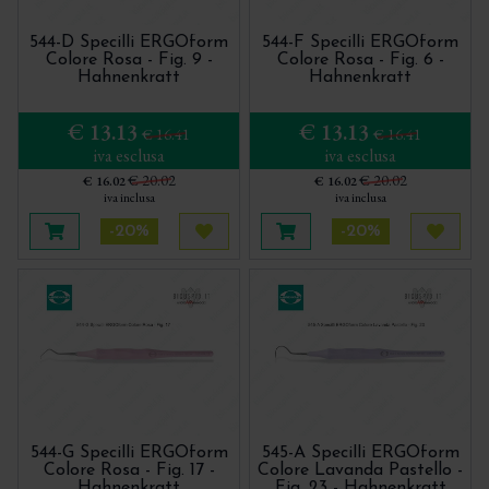
544-D Specilli ERGOform
544-F Specilli ERGOform
Colore Rosa - Fig. 9 -
Colore Rosa - Fig. 6 -
Hahnenkratt
Hahnenkratt
€ 13.13
€ 13.13
€ 16.41
€ 16.41
iva esclusa
iva esclusa
€ 20.02
€ 20.02
€ 16.02
€ 16.02
iva inclusa
iva inclusa
-20%
-20%
Aggiungi al carrello
Acquista più tardi
Aggiungi al carrello
Acquis
544-G Specilli ERGOform
545-A Specilli ERGOform
Colore Rosa - Fig. 17 -
Colore Lavanda Pastello -
Hahnenkratt
Fig. 23 - Hahnenkratt