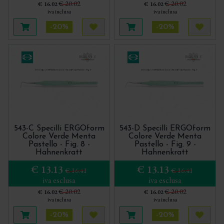
€ 20.02
€ 20.02
€ 16.02
€ 16.02
iva inclusa
iva inclusa
-20%
-20%
Aggiungi al carrello
Acquista più tardi
Aggiungi al carrello
Acquis
543-C Specilli ERGOform
543-D Specilli ERGOform
Colore Verde Menta
Colore Verde Menta
Pastello - Fig. 8 -
Pastello - Fig. 9 -
Hahnenkratt
Hahnenkratt
€ 13.13
€ 13.13
€ 16.41
€ 16.41
iva esclusa
iva esclusa
€ 20.02
€ 20.02
€ 16.02
€ 16.02
iva inclusa
iva inclusa
-20%
-20%
Aggiungi al carrello
Acquista più tardi
Aggiungi al carrello
Acquis