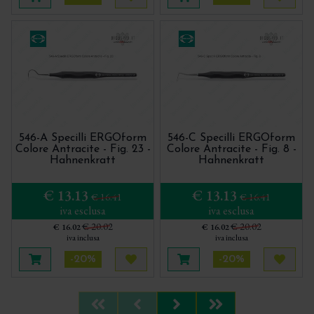
Aggiungi al carrello
Acquista più tardi
Aggiungi al carrello
Acquis
546-A Specilli ERGOform
546-C Specilli ERGOform
Colore Antracite - Fig. 23 -
Colore Antracite - Fig. 8 -
Hahnenkratt
Hahnenkratt
€ 13.13
€ 13.13
€ 16.41
€ 16.41
iva esclusa
iva esclusa
€ 20.02
€ 20.02
€ 16.02
€ 16.02
iva inclusa
iva inclusa
-20%
-20%
Aggiungi al carrello
Acquista più tardi
Aggiungi al carrello
Acquis