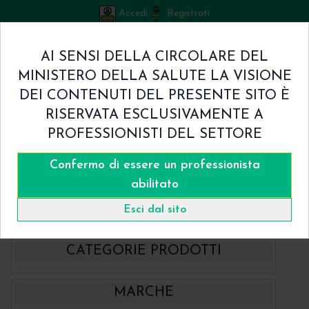
Accedi
Registrati
Bicuspid
AI SENSI DELLA CIRCOLARE DEL
Carrello
MINISTERO DELLA SALUTE LA VISIONE
0
/
€ 0.00
DEI CONTENUTI DEL PRESENTE SITO È
Home
RISERVATA ESCLUSIVAMENTE A
Shop
PROFESSIONISTI DEL SETTORE
Chi Siamo
Termini & Condizioni
Confermo di essere un professionista
Catalogo
Contatti
abilitato
Home
Catalogo
- Hahnenkratt
Esci dal sito
CATEGORIE PRODOTTI
- BBraun Aesculap Strumenti
MARCHE
- BBraun Biomateriale
Aspiratori chirurgici Aesculap