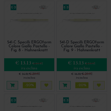
Sonde parodontali
Specilli
Strumentario per l'endodonzia chirurgica
Strumenti per la Tecnica Tunnel
Trita Osso - Bone Mill - Molino per osso
541-C Specilli ERGOform
541-D Specilli ERGOform
Colore Giallo Pastello -
Colore Giallo Pastello -
Fig. 8 - Hahnenkratt
Fig. 9 - Hahnenkratt
€ 13.13
€ 13.13
€ 16.41
€ 16.41
iva esclusa
iva esclusa
€ 20.02
€ 20.02
€ 16.02
€ 16.02
iva inclusa
iva inclusa
-20%
-20%
Aggiungi al carrello
Acquista più tardi
Aggiungi al carrello
Acquis