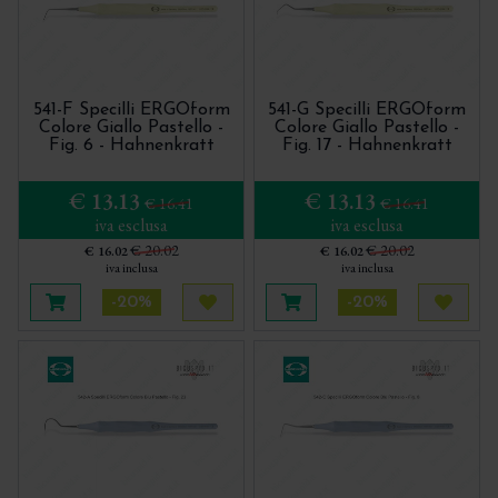
541-F Specilli ERGOform
541-G Specilli ERGOform
Colore Giallo Pastello -
Colore Giallo Pastello -
Fig. 6 - Hahnenkratt
Fig. 17 - Hahnenkratt
€ 13.13
€ 13.13
€ 16.41
€ 16.41
iva esclusa
iva esclusa
€ 20.02
€ 20.02
€ 16.02
€ 16.02
iva inclusa
iva inclusa
-20%
-20%
Aggiungi al carrello
Acquista più tardi
Aggiungi al carrello
Acquis