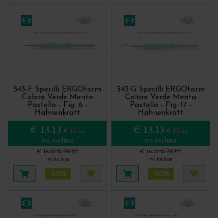
543-F Specilli ERGOform
543-G Specilli ERGOform
Colore Verde Menta
Colore Verde Menta
Pastello - Fig. 6 -
Pastello - Fig. 17 -
Hahnenkratt
Hahnenkratt
€ 13.13
€ 13.13
€ 16.41
€ 16.41
iva esclusa
iva esclusa
€ 20.02
€ 20.02
€ 16.02
€ 16.02
iva inclusa
iva inclusa
-20%
-20%
Aggiungi al carrello
Acquista più tardi
Aggiungi al carrello
Acquis