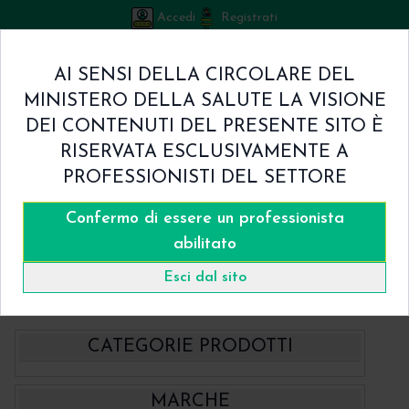
Accedi
Registrati
Bicuspid
AI SENSI DELLA CIRCOLARE DEL
Carrello
MINISTERO DELLA SALUTE LA VISIONE
0
/
€ 0.00
DEI CONTENUTI DEL PRESENTE SITO È
Home
RISERVATA ESCLUSIVAMENTE A
Shop
PROFESSIONISTI DEL SETTORE
Chi Siamo
Termini & Condizioni
Confermo di essere un professionista
Catalogo
Contatti
abilitato
Home
Catalogo
Endodonzia
Esci dal sito
Asciugatura e otturazione del canale radicolare
CATEGORIE PRODOTTI
- BBraun Aesculap Strumenti
MARCHE