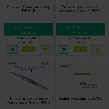
Corso Mauro Billi - GBR di Base - Concetti
Biologici per una rigenerazione ossea semplice
Pinza di Young Aesculap
Pinzetta per attacchi
e predicibile
DP301R
Aesculap curva DP152R
Corso R.Rossi - Flex Cortical Sheet 2024
Pistoia
€ 171.85
€ 47.17
€ 312.45
€ 85.76
iva esclusa
iva esclusa
€ 381.19
€ 104.63
€ 209.65
€ 57.54
iva inclusa
iva inclusa
-45%
-45%
Aggiungi al carrello
Acquista più tardi
Aggiungi al carrello
Acquis
Pinzetta per attacchi
Scaler Aesculap DB370R
Aesculap, dritta DP150R