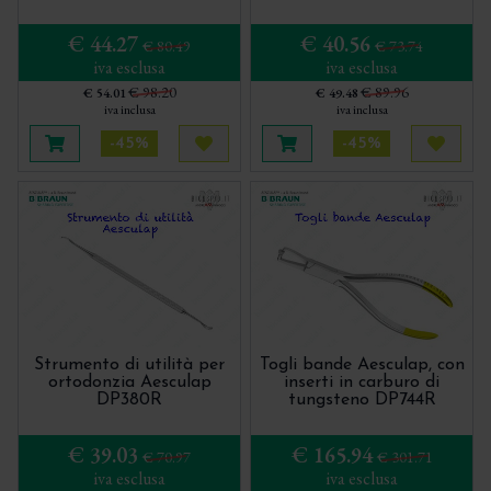
€ 44.27
€ 40.56
€ 80.49
€ 73.74
iva esclusa
iva esclusa
€ 98.20
€ 89.96
€ 54.01
€ 49.48
iva inclusa
iva inclusa
-45%
-45%
Aggiungi al carrello
Acquista più tardi
Aggiungi al carrello
Acquis
Strumento di utilità per
Togli bande Aesculap, con
ortodonzia Aesculap
inserti in carburo di
DP380R
tungsteno DP744R
€ 39.03
€ 165.94
€ 70.97
€ 301.71
iva esclusa
iva esclusa