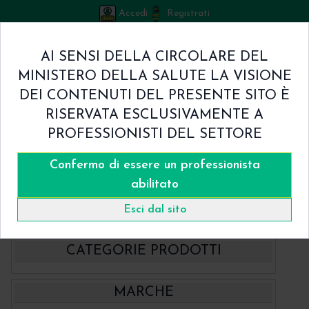
Accedi
Registrati
Bicuspid
AI SENSI DELLA CIRCOLARE DEL
Carrello
MINISTERO DELLA SALUTE LA VISIONE
0
/
€ 0.00
DEI CONTENUTI DEL PRESENTE SITO È
Home
RISERVATA ESCLUSIVAMENTE A
Shop
PROFESSIONISTI DEL SETTORE
Chi Siamo
Termini & Condizioni
Confermo di essere un professionista
Catalogo
Contatti
abilitato
Home
Catalogo
Strumentario
Ortodonzia Strumenti e pinze
Esci dal sito
CATEGORIE PRODOTTI
- BBraun Aesculap Strumenti
MARCHE
- BBraun Biomateriale
Aspiratori chirurgici Aesculap