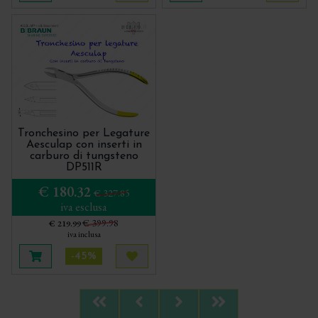
Tronchesino per Legature
Aesculap con inserti in
carburo di tungsteno
DP511R
€ 180.32
€ 327.85
iva esclusa
€ 399.98
€ 219.99
iva inclusa
-45%
Aggiungi al carrello
Acquista più tardi
First
Previous
Next
Last