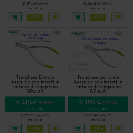
€ 86.58
€ 368.09
€ 47.62
€ 202.45
iva inclusa
iva inclusa
-45%
-45%
Aggiungi al carrello
Acquista più tardi
Aggiungi al carrello
Acquis
Tronchese Distale
Tronchese per archi
Aesculap con inserti in
Aesculap con inserti in
carburo di tungsteno
carburo di tungsteno
DP542R
DP512R
€ 210.47
€ 180.32
€ 382.67
€ 327.85
iva esclusa
iva esclusa
€ 466.86
€ 399.98
€ 256.77
€ 219.99
iva inclusa
iva inclusa
-45%
-45%
Aggiungi al carrello
Acquista più tardi
Aggiungi al carrello
Acquis