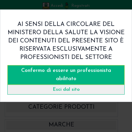
Accedi
Registrati
Bicuspid
AI SENSI DELLA CIRCOLARE DEL
Carrello
MINISTERO DELLA SALUTE LA VISIONE
0
/
€ 0.00
DEI CONTENUTI DEL PRESENTE SITO È
Home
RISERVATA ESCLUSIVAMENTE A
Shop
PROFESSIONISTI DEL SETTORE
Chi Siamo
Termini & Condizioni
Confermo di essere un professionista
Catalogo
Contatti
abilitato
Home
Catalogo
- Medesy
Kit Tecnica Tunnel Medesy
Esci dal sito
CATEGORIE PRODOTTI
- BBraun Aesculap Strumenti
MARCHE
- BBraun Biomateriale
Aspiratori chirurgici Aesculap