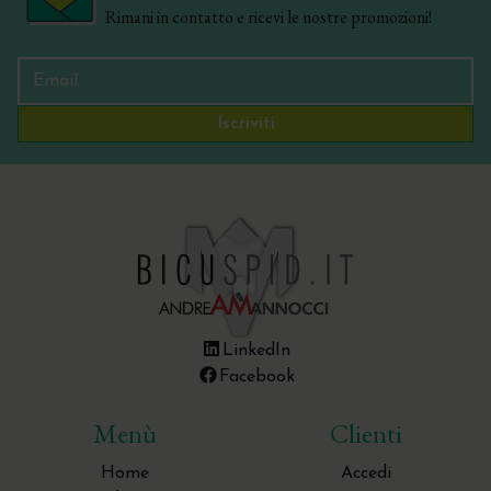
Rimani in contatto e ricevi le nostre promozioni!
Specilli
Strumentario per l'endodonzia chirurgica
Strumenti per la Tecnica Tunnel
Iscriviti
Trita Osso - Bone Mill - Molino per osso
LinkedIn
Facebook
Menù
Clienti
Home
Accedi