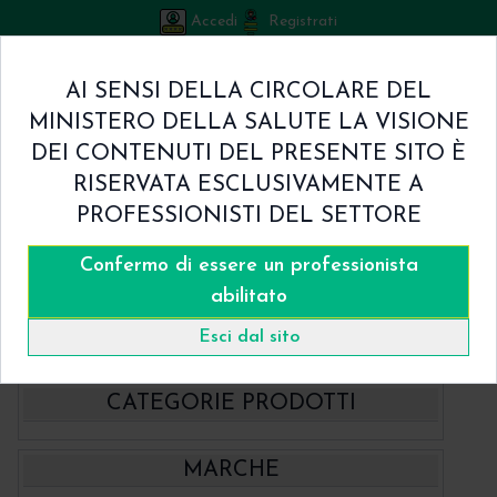
Accedi
Registrati
Bicuspid
AI SENSI DELLA CIRCOLARE DEL
Carrello
MINISTERO DELLA SALUTE LA VISIONE
0
/
€ 0.00
DEI CONTENUTI DEL PRESENTE SITO È
Home
RISERVATA ESCLUSIVAMENTE A
Shop
PROFESSIONISTI DEL SETTORE
Chi Siamo
Termini & Condizioni
Confermo di essere un professionista
Catalogo
Contatti
abilitato
Home
Catalogo
- Hahnenkratt
Specilli ERGOform Rosa Hahnenkratt
Esci dal sito
CATEGORIE PRODOTTI
- BBraun Aesculap Strumenti
MARCHE
- BBraun Biomateriale
Aspiratori chirurgici Aesculap