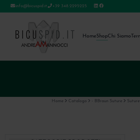
info@bicuspid.it
+39 348.2295225
Bicuspid
Home
Shop
Chi Siamo
Ter
Home
Catalogo
- BBraun Suture
Suture