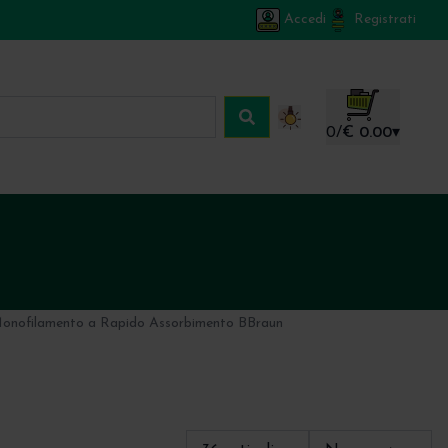
Accedi
Registrati
Carrello
0
/
€ 0.00
▾
Monofilamento a Rapido Assorbimento BBraun