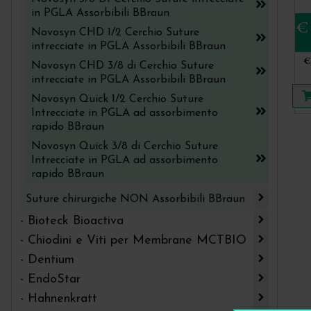
Curette mini Gracey Aesculap
in PGLA Assorbibili BBraun
M
€
ad
Novosyn CHD 1/2 Cerchio Suture
Curette ossea di Lucas Aesculap
intrecciate in PGLA Assorbibili BBraun
€
Curette ossea Hemingway - Aesculap
Novosyn CHD 3/8 di Cerchio Suture
intrecciate in PGLA Assorbibili BBraun
Detergenti e Creme per le mani BBraun
Novosyn Quick 1/2 Cerchio Suture
Disinfezione delle mani BBraun
Intrecciate in PGLA ad assorbimento
rapido BBraun
Disinfezione delle superfici BBraun
Novosyn Quick 3/8 di Cerchio Suture
Intrecciate in PGLA ad assorbimento
Divaricatori e Retrattori Aesculap
rapido BBraun
Endodonzia chirurgica Aesculap
Suture chirurgiche NON Assorbibili BBraun
Fora diga Aesculap
Dafilon 1/2 Cerchio Suture Chirurgiche in
- Bioteck Bioactiva
Poliammide Monofilamento
Forbici per chirurgia Aesculap
- Chiodini e Viti per Membrane MCTBIO
Colla chirurgica PeriAcryl
Dafilon 3/8 di Cerchio Suture Chirurgiche in
- Dentium
Manici per lame e Micro lame bisturi
Chiodini in titanio per membrane MCTBIO
Poliammide Monofilamento
Granuli Cortico Spongiosi collagenati Bioteck
Aesculap BBraun-
- EndoStar
DASK Dentium - Mini Rialzo di Seno e
Elasyn 1/2 Cerchio Suture Chirurgiche in
Micro Viti in titanio per membrane MCTBIO
Lamina di Corticale in Osso Flessibile - Flex
Grande Rialzo di Seno
Manici per Specchietti Aesculap
- Hahnenkratt
PTFE
Accessori per l'endodonzia
Cortical Sheet - Bioteck