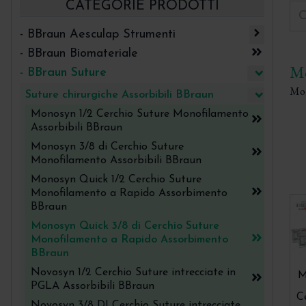
CATEGORIE PRODOTTI
- BBraun Aesculap Strumenti
- BBraun Biomateriale
Aspiratori chirurgici Aesculap
Mo
- BBraun Suture
Bone Split Retractor Aesculap
Mon
Suture chirurgiche Assorbibili BBraun
Cestelli - WashTray e Contenitori per
Monosyn 1/2 Cerchio Suture Monofilamento
strumenti Aesculap
Assorbibili BBraun
Chirurgia estrattiva Aesculap
Monosyn 3/8 di Cerchio Suture
Monofilamento Assorbibili BBraun
Chirurgia strumenti di utilità Aesculap
Monosyn Quick 1/2 Cerchio Suture
Cura degli strumenti prima della
Monofilamento a Rapido Assorbimento
sterilizzazione
BBraun
Curette After Gracey Aesculap
Monosyn Quick 3/8 di Cerchio Suture
Monofilamento a Rapido Assorbimento
Curette di Langer in Titanio Aesculap
BBraun
Curette Gracey Rigid Aesculap
Novosyn 1/2 Cerchio Suture intrecciate in
M
PGLA Assorbibili BBraun
Curette Gracey Standard Aesculap
C
Novosyn 3/8 DI Cerchio Suture intrecciate