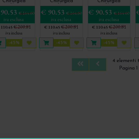
Chirurgica
Chirurgica
Chirurgica
onofilamento
Monofilamento
Monofilamento
 90.53
€ 90.53
€ 90.53
 Assorbimento
ad Assorbimento
ad Assorbimento
€ 164.60
€ 164.60
€ 164.60
Rapido
Rapido
Rapido
iva esclusa
iva esclusa
iva esclusa
€ 200.81
€ 200.81
€ 200.81
 110.45
€ 110.45
€ 110.45
iva inclusa
iva inclusa
iva inclusa
-45%
-45%
-45%
Aggiungi al carrello
Acquista più tardi
Aggiungi al carrello
Acquista più tardi
Aggiungi al carrello
Acquis
4 elementi 
First
Previous
Pagina 1 