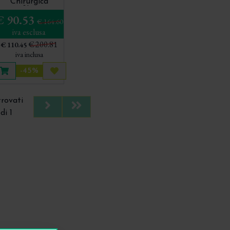
Chirurgica
Monofilamento
€ 90.53
ad Assorbimento
€ 164.60
Rapido
iva esclusa
€ 200.81
€ 110.45
iva inclusa
-45%
ta più tardi
Aggiungi al carrello
Acquista più tardi
trovati
Next
Last
di 1