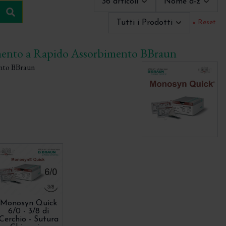
36 articoli
Nome a-z
Cerca
Tutti i Prodotti
× Reset
mento a Rapido Assorbimento BBraun
nto BBraun
Monosyn Quick
6/0 - 3/8 di
Cerchio - Sutura