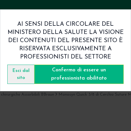
AI SENSI DELLA CIRCOLARE DEL
MINISTERO DELLA SALUTE LA VISIONE
mini & Condizioni
Contatti
DEI CONTENUTI DEL PRESENTE SITO È
RISERVATA ESCLUSIVAMENTE A
PROFESSIONISTI DEL SETTORE
Confermo di essere un
Catalogo
Esci dal
sito
professionista abilitato
 chirurgiche Assorbibili BBraun
Monosyn Quick 3/8 di Cerchio Suture 