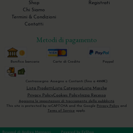
Courette in Titanio
Pinze Ossivore
Pistoia
Shop
Registrati
Specilli ERGOtouch Verde Menta Pastello
Chi Siamo
Hahnenkratt
Strumenti rotanti in Titanio
Pinzette
Termini & Condizioni
Scollatori - Molt - Prichard
Contatti
Sonde parodontali
Metodi di pagamento
Specilli
Strumentario per l'endodonzia chirurgica
Bonifico bancario
Carte di Credito
Paypal
Strumenti per la Tecnica Tunnel
Trita Osso - Bone Mill - Molino per osso
Contrassegno: Assegno o Contanti (fino a 4998€)
Lista Prodotti
Lista Categorie
Lista Marche
Privacy Policy
Cookies Policy
Inizia Recesso
Aggiorna le impostazioni di tracciamento della pubblicità
This site is protected by reCAPTCHA and the Google
Privacy Policy
and
Terms of Service
apply.
Bicuspid di Andrea Mannocci
Powered by
EzShop