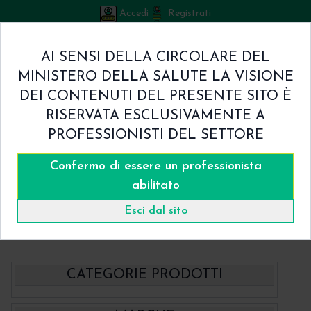
Accedi
Registrati
Bicuspid
AI SENSI DELLA CIRCOLARE DEL
Carrello
MINISTERO DELLA SALUTE LA VISIONE
0
/
€ 0.00
DEI CONTENUTI DEL PRESENTE SITO È
Home
RISERVATA ESCLUSIVAMENTE A
Shop
PROFESSIONISTI DEL SETTORE
Chi Siamo
Termini & Condizioni
Confermo di essere un professionista
Catalogo
Contatti
abilitato
Home
Catalogo
- BBraun Suture
Esci dal sito
Suture chirurgiche NON Assorbibili BBraun
Elasyn 3/8 di Cerchio Suture chirurgiche in PTFE
CATEGORIE PRODOTTI
- BBraun Aesculap Strumenti