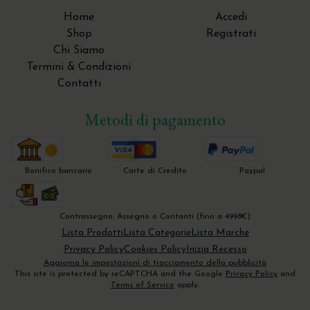
Specilli ERGOtouch Verde Menta Pastello
Home
Accedi
Hahnenkratt
Strumenti rotanti in Titanio
Pinzette
Shop
Registrati
Scollatori - Molt - Prichard
Chi Siamo
Termini & Condizioni
Sonde parodontali
Contatti
Specilli
Metodi di pagamento
Strumentario per l'endodonzia chirurgica
Strumenti per la Tecnica Tunnel
Bonifico bancario
Carte di Credito
Paypal
Trita Osso - Bone Mill - Molino per osso
Contrassegno: Assegno o Contanti (fino a 4998€)
Lista Prodotti
Lista Categorie
Lista Marche
Privacy Policy
Cookies Policy
Inizia Recesso
Aggiorna le impostazioni di tracciamento della pubblicità
This site is protected by reCAPTCHA and the Google
Privacy Policy
and
Terms of Service
apply.