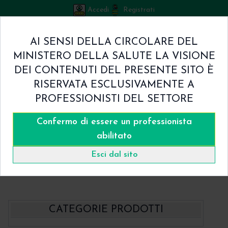
Accedi
Registrati
Bicuspid
AI SENSI DELLA CIRCOLARE DEL
Carrello
MINISTERO DELLA SALUTE LA VISIONE
0
/
€ 0.00
DEI CONTENUTI DEL PRESENTE SITO È
Home
RISERVATA ESCLUSIVAMENTE A
Shop
PROFESSIONISTI DEL SETTORE
Chi Siamo
Termini & Condizioni
Confermo di essere un professionista
Catalogo
Contatti
abilitato
Home
Catalogo
- BBraun Suture
Suture chirurgiche Assorbibili BBraun
Esci dal sito
Monosyn Quick 1/2 Cerchio Suture Monofilamento a Rapido Assorbimento
BBraun
CATEGORIE PRODOTTI