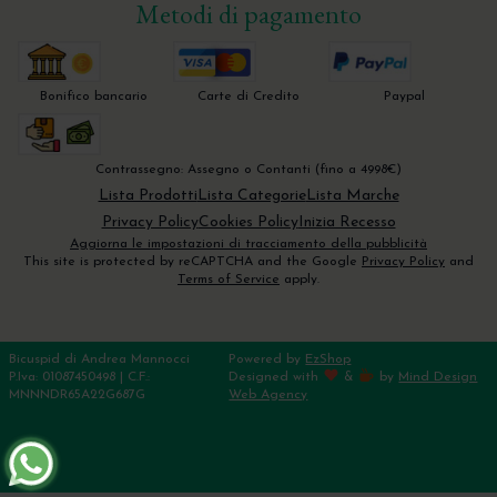
Metodi di pagamento
Corso Gisotti - Parodontologia non chirurgica
2025
Corso Mauro Billi - GBR di Base - Concetti
Bonifico bancario
Carte di Credito
Paypal
Biologici per una rigenerazione ossea semplice
e predicibile
Corso R.Rossi - Flex Cortical Sheet 2024
Contrassegno: Assegno o Contanti (fino a 4998€)
Pistoia
Lista Prodotti
Lista Categorie
Lista Marche
Privacy Policy
Cookies Policy
Inizia Recesso
Aggiorna le impostazioni di tracciamento della pubblicità
This site is protected by reCAPTCHA and the Google
Privacy Policy
and
Terms of Service
apply.
Bicuspid di Andrea Mannocci
Powered by
EzShop
P.Iva: 01087450498 | C.F.:
Designed with
&
by
Mind Design
MNNNDR65A22G687G
Web Agency