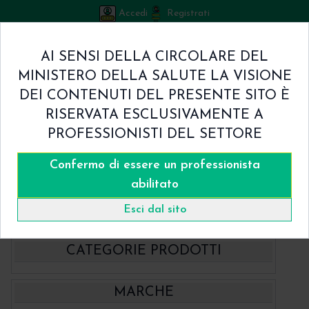
Accedi
Registrati
Bicuspid
AI SENSI DELLA CIRCOLARE DEL
Carrello
MINISTERO DELLA SALUTE LA VISIONE
0
/
€ 0.00
DEI CONTENUTI DEL PRESENTE SITO È
Home
RISERVATA ESCLUSIVAMENTE A
Shop
PROFESSIONISTI DEL SETTORE
Chi Siamo
Termini & Condizioni
Confermo di essere un professionista
Catalogo
Contatti
abilitato
Home
Catalogo
Strumentario
Perimplantite - Strumenti
Esci dal sito
CATEGORIE PRODOTTI
- BBraun Aesculap Strumenti
MARCHE
- BBraun Biomateriale
Aspiratori chirurgici Aesculap