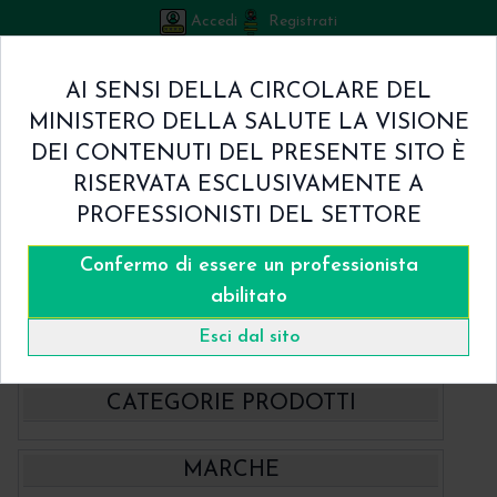
Accedi
Registrati
Bicuspid
AI SENSI DELLA CIRCOLARE DEL
Carrello
MINISTERO DELLA SALUTE LA VISIONE
0
/
€ 0.00
DEI CONTENUTI DEL PRESENTE SITO È
Home
RISERVATA ESCLUSIVAMENTE A
Shop
PROFESSIONISTI DEL SETTORE
Chi Siamo
Termini & Condizioni
Confermo di essere un professionista
Catalogo
Contatti
abilitato
Home
Catalogo
- EndoStar
Guttaperca Point Endo Star
Esci dal sito
CATEGORIE PRODOTTI
- BBraun Aesculap Strumenti
MARCHE
- BBraun Biomateriale
Aspiratori chirurgici Aesculap