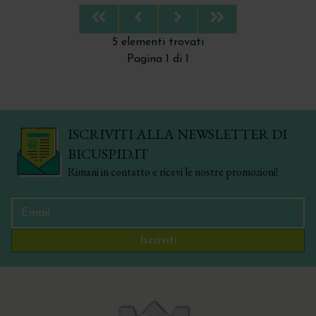
Trita Osso - Bone Mill - Molino per osso
First
Previous
Next
Last
5 elementi trovati
Pagina 1 di 1
ISCRIVITI ALLA NEWSLETTER DI
BICUSPID.IT
Rimani in contatto e ricevi le nostre promozioni!
Iscriviti