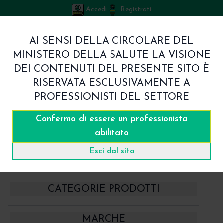
Accedi
Registrati
Bicuspid
AI SENSI DELLA CIRCOLARE DEL
Carrello
MINISTERO DELLA SALUTE LA VISIONE
0
/
€ 0.00
DEI CONTENUTI DEL PRESENTE SITO È
Home
RISERVATA ESCLUSIVAMENTE A
Shop
PROFESSIONISTI DEL SETTORE
Chi Siamo
Termini & Condizioni
Confermo di essere un professionista
Catalogo
Contatti
abilitato
Home
Catalogo
Endodonzia
Esci dal sito
Frese per preparare l'accesso ai canali radicolari
CATEGORIE PRODOTTI
- BBraun Aesculap Strumenti
MARCHE