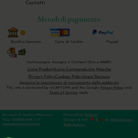
Contatti
Trita Osso - Bone Mill - Molino per osso
Metodi di pagamento
Bonifico bancario
Carte di Credito
Paypal
Contrassegno: Assegno o Contanti (fino a 4998€)
Lista Prodotti
Lista Categorie
Lista Marche
Privacy Policy
Cookies Policy
Inizia Recesso
Aggiorna le impostazioni di tracciamento della pubblicità
This site is protected by reCAPTCHA and the Google
Privacy Policy
and
Terms of Service
apply.
Bicuspid di Andrea Mannocci
Powered by
EzShop
P.Iva: 01087450498 | C.F.:
Designed with
&
by
Mind Design
MNNNDR65A22G687G
Web Agency