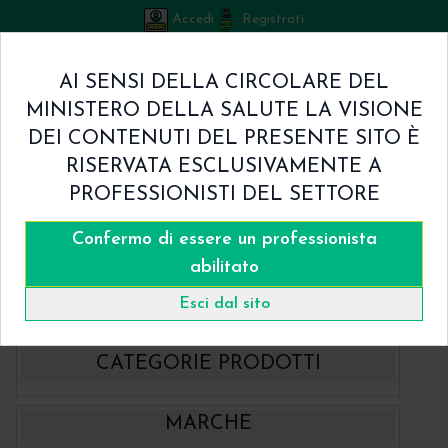
Accedi
Registrati
Bicuspid
AI SENSI DELLA CIRCOLARE DEL
Carrello
MINISTERO DELLA SALUTE LA VISIONE
0
/
€ 0.00
DEI CONTENUTI DEL PRESENTE SITO È
Home
RISERVATA ESCLUSIVAMENTE A
Shop
PROFESSIONISTI DEL SETTORE
Chi Siamo
Termini & Condizioni
Confermo di essere un professionista
Catalogo
Contatti
abilitato
Home
Catalogo
- EndoStar
Endo Star E3 Azure BIG
Esci dal sito
CATEGORIE PRODOTTI
- BBraun Aesculap Strumenti
MARCHE
- BBraun Biomateriale
Aspiratori chirurgici Aesculap