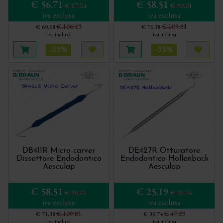
€ 56.71
€ 58.51
€ 87.24
€ 90.01
Micro Chirurgia Aesculap
iva esclusa
iva esclusa
€ 106.43
€ 109.81
€ 69.18
€ 71.38
Modellazione Composito Aesculap
iva inclusa
iva inclusa
Ortodonzia Aesculap BBraun
-35%
-35%
Aggiungi al carrello
Acquista più tardi
Aggiungi al carrello
Acquis
Osteotomi Condensatori ossei per
implantologia Aesculap
Pinze Aesculap per estrazione arcata inferiore
Pinze Aesculap per estrazione arcata superiore
Pinze ossivore Aesculap
Pinzette Aesculap
DB411R Micro carver
DE427R Otturatore
Dissettore Endodontico
Endodontico Hollenback
Pinzette Chirurgiche Aesculap
Aesculap
Aesculap
Prichard - Molt - Scollatori Aesculap
€ 58.51
€ 25.19
€ 90.01
€ 38.76
Scalpelli Aesculap
iva esclusa
iva esclusa
€ 109.81
€ 47.29
€ 71.38
€ 30.74
Sistema Pinza e Clip di RANAY
iva inclusa
iva inclusa