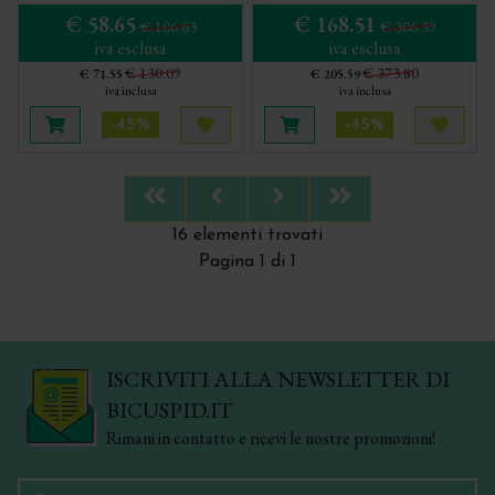
€ 58.65
€ 168.51
€ 106.63
€ 306.39
iva esclusa
iva esclusa
€ 130.09
€ 373.80
€ 71.55
€ 205.59
iva inclusa
iva inclusa
-45%
-45%
Aggiungi al carrello
Acquista più tardi
Aggiungi al carrello
Acquis
First
Previous
Next
Last
16 elementi trovati
Pagina 1 di 1
ISCRIVITI ALLA NEWSLETTER DI
BICUSPID.IT
Rimani in contatto e ricevi le nostre promozioni!