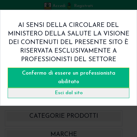
Accedi
Registrati
Bicuspid
AI SENSI DELLA CIRCOLARE DEL
Carrello
MINISTERO DELLA SALUTE LA VISIONE
0
/
€ 0.00
DEI CONTENUTI DEL PRESENTE SITO È
Home
RISERVATA ESCLUSIVAMENTE A
Shop
PROFESSIONISTI DEL SETTORE
Chi Siamo
Termini & Condizioni
Confermo di essere un professionista
Catalogo
Contatti
abilitato
Home
Catalogo
- BBraun Aesculap Strumenti
Esci dal sito
Endodonzia chirurgica Aesculap
CATEGORIE PRODOTTI
- BBraun Aesculap Strumenti
MARCHE