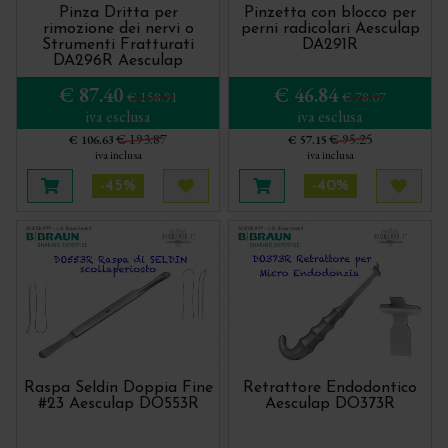
Pinza Dritta per
Pinzetta con blocco per
rimozione dei nervi o
perni radicolari Aesculap
Scollatori - Molt - Prichard
Strumenti Fratturati
DA291R
DA296R Aesculap
Sonde parodontali
€ 87.40
€ 46.84
€ 158.91
€ 78.07
Specilli
iva esclusa
iva esclusa
€ 193.87
€ 95.25
Strumentario per l'endodonzia chirurgica
€ 106.63
€ 57.15
iva inclusa
iva inclusa
Strumenti per la Tecnica Tunnel
-45%
-40%
Aggiungi al carrello
Acquista più tardi
Aggiungi al carrello
Acquis
Trita Osso - Bone Mill - Molino per osso
Raspa Seldin Doppia Fine
Retrattore Endodontico
#23 Aesculap DO553R
Aesculap DO373R