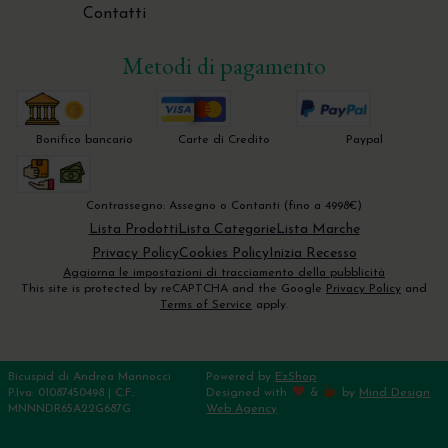
Contatti
Metodi di pagamento
Bonifico bancario
Carte di Credito
Paypal
Contrassegno: Assegno o Contanti (fino a 4998€)
Lista Prodotti
Lista Categorie
Lista Marche
Privacy Policy
Cookies Policy
Inizia Recesso
Aggiorna le impostazioni di tracciamento della pubblicità
This site is protected by reCAPTCHA and the Google
Privacy Policy
and
Terms of Service
apply.
Bicuspid di Andrea Mannocci
Powered by
EzShop
P.Iva: 01087450498 | C.F.:
Designed with
&
by
Mind Design
MNNNDR65A22G687G
Web Agency