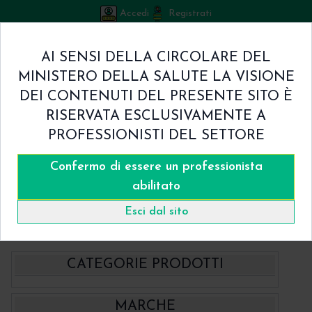
Accedi
Registrati
Bicuspid
AI SENSI DELLA CIRCOLARE DEL
Carrello
MINISTERO DELLA SALUTE LA VISIONE
0
/
€ 0.00
DEI CONTENUTI DEL PRESENTE SITO È
Home
RISERVATA ESCLUSIVAMENTE A
Shop
PROFESSIONISTI DEL SETTORE
Chi Siamo
Termini & Condizioni
Confermo di essere un professionista
Catalogo
Contatti
abilitato
Home
Catalogo
- Hahnenkratt
Esci dal sito
Specilli ERGOtouch Acciaio Hahnenkratt
CATEGORIE PRODOTTI
- BBraun Aesculap Strumenti
MARCHE