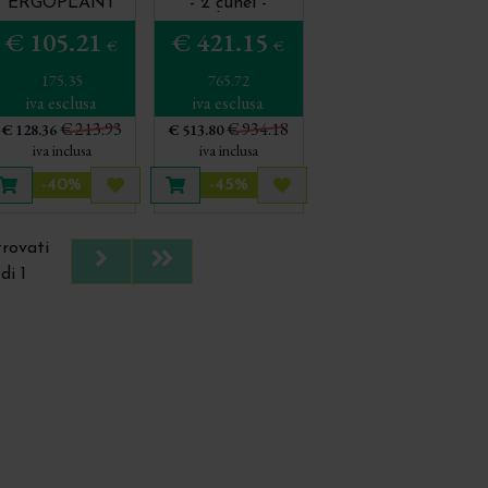
ERGOPLANT
- 2 cunei -
DX507T
Applicatore
€ 105.21
€ 421.15
€
€
175.35
765.72
iva esclusa
iva esclusa
€ 213.93
€ 934.18
€ 128.36
€ 513.80
iva inclusa
iva inclusa
-40%
-45%
ta più tardi
Aggiungi al carrello
Acquista più tardi
Aggiungi al carrello
Acquista più tardi
trovati
Next
Last
di 1