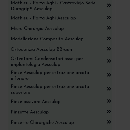
Mathieu - Porta Aghi - Castroviejo Serie
Durogrip® Aesculap
Mathieu - Porta Aghi Aesculap
Micro Chirurgia Aesculap
Modellazione Composito Aesculap
Ortodonzia Aesculap BBraun
Osteotomi Condensatori ossei per
implantologia Aesculap
Pinze Aesculap per estrazione arcata
inferiore
Pinze Aesculap per estrazione arcata
superiore
Pinze ossivore Aesculap
Pinzette Aesculap
Pinzette Chirurgiche Aesculap