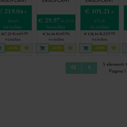
ERGOPLANT
ERGOPLANT
ERGOPLANT
DX505R
DX509R
DX506T
€ 219.04
€ 105.21
€
€
€ 29.97
365.07
€ 49.95
175.35
iva esclusa
iva esclusa
iva esclusa
€ 445.39
€ 60.94
€ 213.93
 267.23
€ 36.56
€ 128.36
iva inclusa
iva inclusa
iva inclusa
-40%
-40%
-40%
Aggiungi al carrello
Acquista più tardi
Aggiungi al carrello
Acquista più tardi
Aggiungi al carrello
Acquis
5 elementi 
First
Previous
Pagina 1 