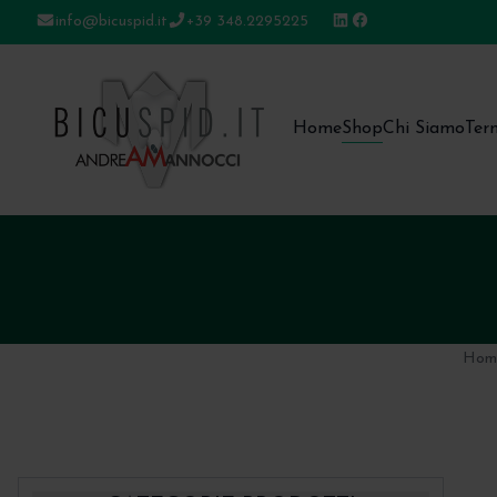
info@bicuspid.it
+39 348.2295225
Bicuspid
Home
Shop
Chi Siamo
Ter
Hom