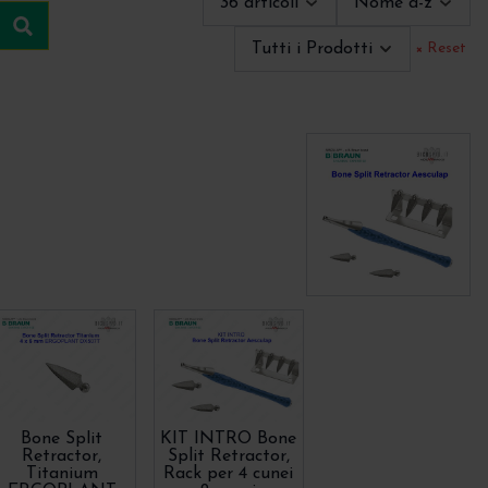
36 articoli
Nome a-z
Cerca
Tutti i Prodotti
× Reset
Bone Split
KIT INTRO Bone
Retractor,
Split Retractor,
Titanium
Rack per 4 cunei