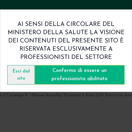
AI SENSI DELLA CIRCOLARE DEL
MINISTERO DELLA SALUTE LA VISIONE
mini & Condizioni
Contatti
DEI CONTENUTI DEL PRESENTE SITO È
RISERVATA ESCLUSIVAMENTE A
PROFESSIONISTI DEL SETTORE
Confermo di essere un
Catalogo
Esci dal
sito
professionista abilitato
e
Catalogo
- BBraun Aesculap Strumenti
Bone Split Retractor Aes