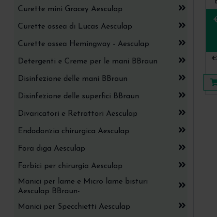
Curette mini Gracey Aesculap
Curette ossea di Lucas Aesculap
Curette ossea Hemingway - Aesculap
€
Detergenti e Creme per le mani BBraun
Disinfezione delle mani BBraun
Disinfezione delle superfici BBraun
Divaricatori e Retrattori Aesculap
Endodonzia chirurgica Aesculap
Fora diga Aesculap
Forbici per chirurgia Aesculap
Manici per lame e Micro lame bisturi
Aesculap BBraun-
Manici per Specchietti Aesculap