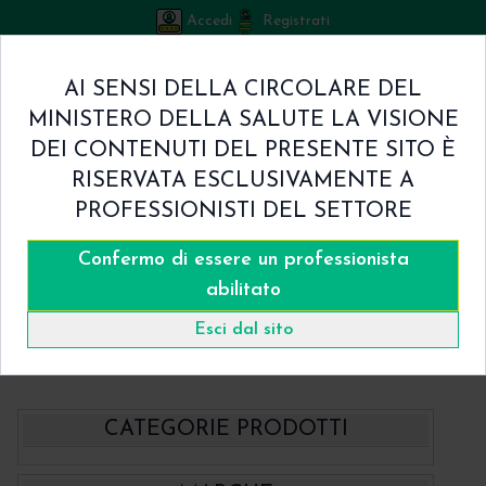
Accedi
Registrati
Bicuspid
AI SENSI DELLA CIRCOLARE DEL
Carrello
MINISTERO DELLA SALUTE LA VISIONE
0
/
€ 0.00
DEI CONTENUTI DEL PRESENTE SITO È
Home
RISERVATA ESCLUSIVAMENTE A
Shop
PROFESSIONISTI DEL SETTORE
Chi Siamo
Termini & Condizioni
Confermo di essere un professionista
Catalogo
Contatti
abilitato
Home
Catalogo
- BBraun Suture
Esci dal sito
Suture chirurgiche NON Assorbibili BBraun
Supramid 3/8 di cerchio Suture Chirurgiche in Pseudo Monofilamento
CATEGORIE PRODOTTI
- BBraun Aesculap Strumenti