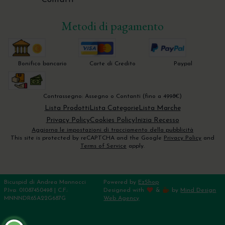
Contatti
Metodi di pagamento
Bonifico bancario
Carte di Credito
Paypal
Contrassegno: Assegno o Contanti (fino a 4998€)
Lista Prodotti
Lista Categorie
Lista Marche
Privacy Policy
Cookies Policy
Inizia Recesso
Aggiorna le impostazioni di tracciamento della pubblicità
This site is protected by reCAPTCHA and the Google
Privacy Policy
and
Terms of Service
apply.
Bicuspid di Andrea Mannocci
Powered by
EzShop
P.Iva: 01087450498 | C.F.:
Designed with
&
by
Mind Design
MNNNDR65A22G687G
Web Agency