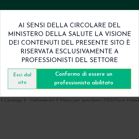
AI SENSI DELLA CIRCOLARE DEL
MINISTERO DELLA SALUTE LA VISIONE
mini & Condizioni
Contatti
DEI CONTENUTI DEL PRESENTE SITO È
RISERVATA ESCLUSIVAMENTE A
PROFESSIONISTI DEL SETTORE
Confermo di essere un
Catalogo
Esci dal
sito
professionista abilitato
Catalogo
- Hahnenkratt
Manici per specchietti ERGOform Hahne