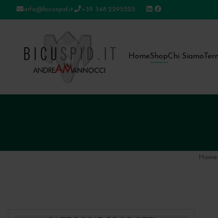
info@bicuspid.it
+39 348.2295225
Bicuspid
Home
Shop
Chi Siamo
Ter
Home