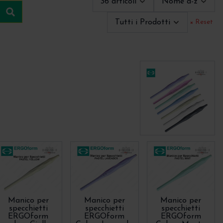
36 articoli
Nome a-z
Cerca
Tutti i Prodotti
× Reset
Manico per
Manico per
Manico per
specchietti
specchietti
specchietti
ERGOform
ERGOform
ERGOform