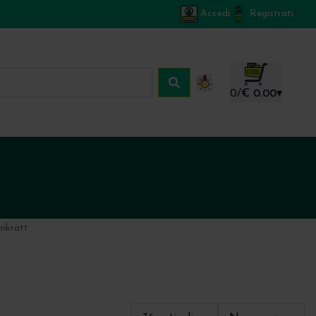
Accedi
Registrati
Carrello
0
/
€ 0.00
▾
nkratt