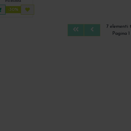
iva inclusa
-30%
Aggiungi al carrello
Acquista più tardi
7 elementi 
First
Previous
Pagina 1 