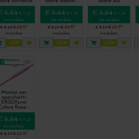
lore Antracite
colore Bianco -
colore Blu
- Hahnenkratt
Hahnenkratt 540
Pastello -
€ 6.64
€ 6.64
€ 6.64
546
Hahnenkratt 542
€ 9.48
€ 9.48
€ 9.48
iva esclusa
iva esclusa
iva esclusa
€ 11.57
€ 11.57
€ 11.57
€ 8.10
€ 8.10
€ 8.10
iva inclusa
iva inclusa
iva inclusa
-30%
-30%
-30%
Aggiungi al carrello
Acquista più tardi
Aggiungi al carrello
Acquista più tardi
Aggiungi al carrello
Acquis
Manico per
specchietti
ERGOform
Colore Rosa -
hnenkratt 544
€ 6.64
€ 9.48
iva esclusa
€ 11.57
€ 8.10