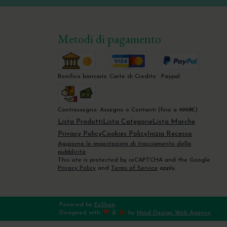
Metodi di pagamento
Bonifico bancario
Carte di Credito
Paypal
Contrassegno: Assegno o Contanti (fino a 4998€)
Lista Prodotti
Lista Categorie
Lista Marche
Privacy Policy
Cookies Policy
Inizia Recesso
Aggiorna le impostazioni di tracciamento della
pubblicità
This site is protected by reCAPTCHA and the Google
Privacy Policy
and
Terms of Service
apply.
Powered by
EzShop
Designed with
&
by
Mind Design Web Agency