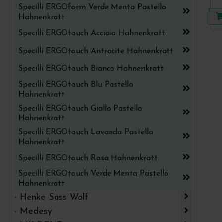
Mathieu - Porta Aghi - Castroviejo Serie
Specilli ERGOform Verde Menta Pastello
Durogrip® Aesculap
Hahnenkratt
Mathieu - Porta Aghi Aesculap
Specilli ERGOtouch Acciaio Hahnenkratt
Micro Chirurgia Aesculap
Specilli ERGOtouch Antracite Hahnenkratt
Modellazione Composito Aesculap
Specilli ERGOtouch Bianco Hahnenkratt
Ortodonzia Aesculap BBraun
Specilli ERGOtouch Blu Pastello
Hahnenkratt
Osteotomi Condensatori ossei per
Specilli ERGOtouch Giallo Pastello
implantologia Aesculap
Hahnenkratt
Pinze Aesculap per estrazione arcata
Specilli ERGOtouch Lavanda Pastello
inferiore
Hahnenkratt
Pinze Aesculap per estrazione arcata
superiore
Specilli ERGOtouch Rosa Hahnenkratt
Pinze ossivore Aesculap
Specilli ERGOtouch Verde Menta Pastello
Hahnenkratt
Pinzette Aesculap
- Henke Sass Wolf
Pinzette Chirurgiche Aesculap
- Medesy
Siringhe per Anestesia