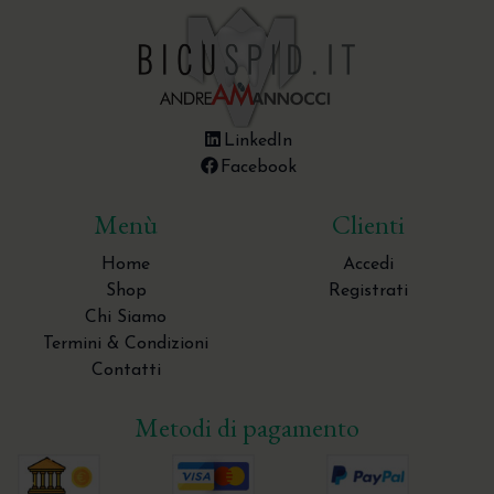
Corso Mauro Billi - GBR di Base - Concetti
Biologici per una rigenerazione ossea semplice
e predicibile
Corso R.Rossi - Flex Cortical Sheet 2024
Pistoia
LinkedIn
Facebook
Menù
Clienti
Home
Accedi
Shop
Registrati
Chi Siamo
Termini & Condizioni
Contatti
Metodi di pagamento