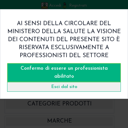
Accedi
Registrati
Bicuspid
AI SENSI DELLA CIRCOLARE DEL
Carrello
MINISTERO DELLA SALUTE LA VISIONE
0
/
€ 0.00
DEI CONTENUTI DEL PRESENTE SITO È
Home
RISERVATA ESCLUSIVAMENTE A
Shop
PROFESSIONISTI DEL SETTORE
Chi Siamo
Termini & Condizioni
Confermo di essere un professionista
Catalogo
Contatti
abilitato
Home
Catalogo
Strumentario
Cestelli - WashTray
Esci dal sito
CATEGORIE PRODOTTI
- BBraun Aesculap Strumenti
MARCHE
- BBraun Biomateriale
Aspiratori chirurgici Aesculap