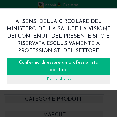
Accedi
Registrati
Bicuspid
AI SENSI DELLA CIRCOLARE DEL
Carrello
MINISTERO DELLA SALUTE LA VISIONE
0
/
€ 0.00
DEI CONTENUTI DEL PRESENTE SITO È
Home
RISERVATA ESCLUSIVAMENTE A
Shop
PROFESSIONISTI DEL SETTORE
Chi Siamo
Termini & Condizioni
Confermo di essere un professionista
Catalogo
Contatti
abilitato
Home
Catalogo
- Chiodini e Viti per Membrane MCTBIO
Esci dal sito
Chiodini in titanio per membrane MCTBIO
CATEGORIE PRODOTTI
- BBraun Aesculap Strumenti
MARCHE