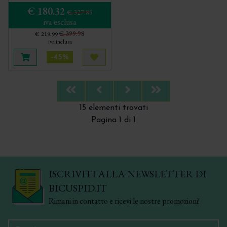
€ 180.32
€ 327.85
iva esclusa
€ 399.98
€ 219.99
iva inclusa
-45%
Aggiungi al carrello
Acquista più tardi
First
Previous
Next
Last
15 elementi trovati
Pagina 1 di 1
ISCRIVITI ALLA NEWSLETTER DI
BICUSPID.IT
Rimani in contatto e ricevi le nostre promozioni!