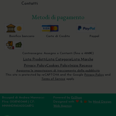
Contatti
Metodi di pagamento
Bonifico bancario
Carte di Credito
Paypal
Contrassegno: Assegno o Contanti (fino a 4998€)
Lista Prodotti
Lista Categorie
Lista Marche
Privacy Policy
Cookies Policy
Inizia Recesso
Aggiorna le impostazioni di tracciamento della pubblicità
This site is protected by reCAPTCHA and the Google
Privacy Policy
and
Terms of Service
apply.
Bicuspid di Andrea Mannocci
Powered by
EzShop
P.Iva: 01087450498 | C.F.:
Designed with
&
by
Mind Design
MNNNDR65A22G687G
Web Agency