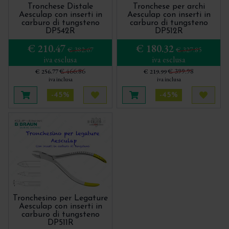
Tronchese Distale
Tronchese per archi
Aesculap con inserti in
Aesculap con inserti in
Scollatori - Molt - Prichard
carburo di tungsteno
carburo di tungsteno
DP542R
DP512R
Sonde parodontali
€ 210.47
€ 180.32
€ 382.67
€ 327.85
Specilli
iva esclusa
iva esclusa
€ 466.86
€ 399.98
Strumentario per l'endodonzia chirurgica
€ 256.77
€ 219.99
iva inclusa
iva inclusa
Strumenti per la Tecnica Tunnel
-45%
-45%
Aggiungi al carrello
Acquista più tardi
Aggiungi al carrello
Acquis
Trita Osso - Bone Mill - Molino per osso
Tronchesino per Legature
Aesculap con inserti in
carburo di tungsteno
DP511R