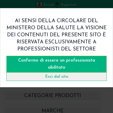
Accedi
Registrati
Bicuspid
AI SENSI DELLA CIRCOLARE DEL
Carrello
MINISTERO DELLA SALUTE LA VISIONE
0
/
€ 0.00
DEI CONTENUTI DEL PRESENTE SITO È
Home
RISERVATA ESCLUSIVAMENTE A
Shop
PROFESSIONISTI DEL SETTORE
Chi Siamo
Termini & Condizioni
Confermo di essere un professionista
Catalogo
Contatti
abilitato
Home
Catalogo
- BBraun Aesculap Strumenti
Esci dal sito
Ortodonzia Aesculap BBraun
CATEGORIE PRODOTTI
- BBraun Aesculap Strumenti
MARCHE