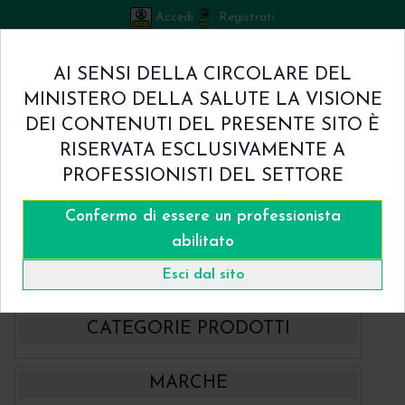
Accedi
Registrati
Bicuspid
AI SENSI DELLA CIRCOLARE DEL
Carrello
MINISTERO DELLA SALUTE LA VISIONE
0
/
€ 0.00
DEI CONTENUTI DEL PRESENTE SITO È
Home
RISERVATA ESCLUSIVAMENTE A
Shop
PROFESSIONISTI DEL SETTORE
Chi Siamo
Termini & Condizioni
Confermo di essere un professionista
Catalogo
Contatti
abilitato
Home
Catalogo
- Hahnenkratt
Specilli ERGOform Bianchi Hahnenkratt
Esci dal sito
CATEGORIE PRODOTTI
- BBraun Aesculap Strumenti
MARCHE
- BBraun Biomateriale
Aspiratori chirurgici Aesculap