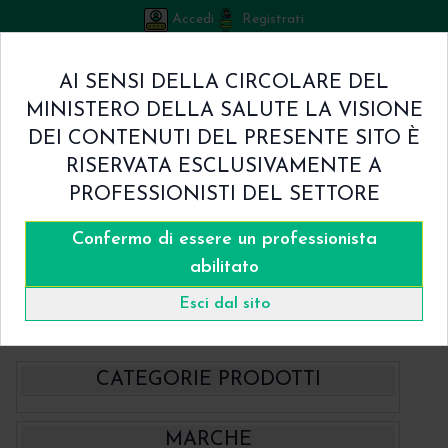
Accedi
Registrati
Bicuspid
AI SENSI DELLA CIRCOLARE DEL
Carrello
MINISTERO DELLA SALUTE LA VISIONE
0
/
€ 0.00
DEI CONTENUTI DEL PRESENTE SITO È
Home
RISERVATA ESCLUSIVAMENTE A
Shop
PROFESSIONISTI DEL SETTORE
Chi Siamo
Termini & Condizioni
Confermo di essere un professionista
Catalogo
Contatti
abilitato
Home
Catalogo
Rigenerativa Biomateriali e Fissaggio Membrane
Esci dal sito
Membrane
CATEGORIE PRODOTTI
- BBraun Aesculap Strumenti
MARCHE