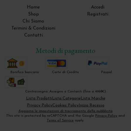
Courette in Titanio
Pinze Ossivore
Pistoia
Home
Accedi
Specilli ERGOtouch Verde Menta Pastello
Shop
Registrati
Hahnenkratt
Strumenti rotanti in Titanio
Pinzette
Chi Siamo
Scollatori - Molt - Prichard
Termini & Condizioni
Contatti
Sonde parodontali
Specilli
Metodi di pagamento
Strumentario per l'endodonzia chirurgica
Strumenti per la Tecnica Tunnel
Bonifico bancario
Carte di Credito
Paypal
Trita Osso - Bone Mill - Molino per osso
Contrassegno: Assegno o Contanti (fino a 4998€)
Lista Prodotti
Lista Categorie
Lista Marche
Privacy Policy
Cookies Policy
Inizia Recesso
Aggiorna le impostazioni di tracciamento della pubblicità
This site is protected by reCAPTCHA and the Google
Privacy Policy
and
Terms of Service
apply.