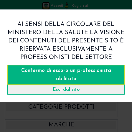
Accedi
Registrati
Bicuspid
AI SENSI DELLA CIRCOLARE DEL
Carrello
MINISTERO DELLA SALUTE LA VISIONE
0
/
€ 0.00
DEI CONTENUTI DEL PRESENTE SITO È
Home
RISERVATA ESCLUSIVAMENTE A
Shop
PROFESSIONISTI DEL SETTORE
Chi Siamo
Termini & Condizioni
Confermo di essere un professionista
Catalogo
Contatti
abilitato
Home
Catalogo
Esci dal sito
CATEGORIE PRODOTTI
- BBraun Aesculap Strumenti
MARCHE
- BBraun Biomateriale
Aspiratori chirurgici Aesculap